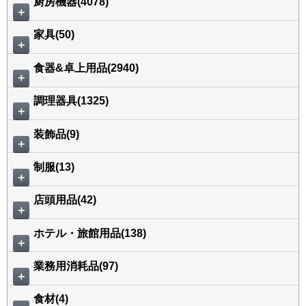
厨房機器(4078)
＋
家具(50)
＋
食器&卓上用品(2940)
＋
調理器具(1325)
＋
装飾品(9)
＋
制服(13)
＋
店頭用品(42)
＋
ホテル・旅館用品(138)
＋
業務用消耗品(97)
＋
食材(4)