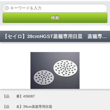
【セイロ】39cmHGST蒸籠専用目皿 蒸籠専用 皿 436087 φ345(mm)【代引き不可】
【品 番】436087
【品 名】39cm蒸籠専用目皿