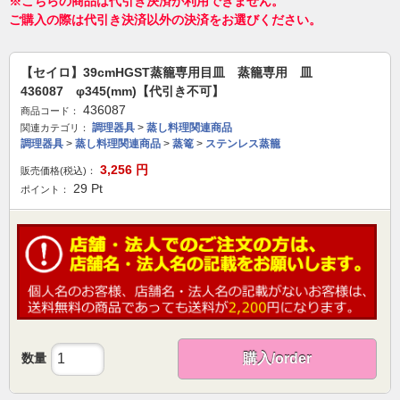
※こちらの商品は代引き決済が利用できません。
ご購入の際は代引き決済以外の決済をお選びください。
【セイロ】39cmHGST蒸籠専用目皿 蒸籠専用 皿
436087 φ345(mm)【代引き不可】
436087
商品コード：
調理器具
>
蒸し料理関連商品
関連カテゴリ：
調理器具
>
蒸し料理関連商品
>
蒸篭
>
ステンレス蒸籠
3,256
円
販売価格(税込)：
29
Pt
ポイント：
数量
購入/order