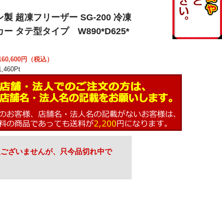
製 超凍フリーザー SG-200 冷凍
ー タテ型タイプ W890*D625*
60,600
円（税込）
,460
Pt
訳ございませんが、只今品切れ中で