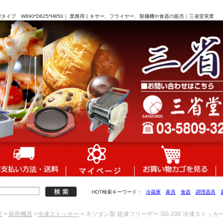
テ型タイプ W890*D625*H850｜ 業務用ミキサー、フライヤー、製麺機や食器の販売｜三省堂実業
HOT検索キーワード：
冷蔵庫
家具
食器
調理器具
業
>
厨房機器
>
冷凍ストッカー
> ネツダン製 超凍フリーザー SG-200 冷凍ストッカー 