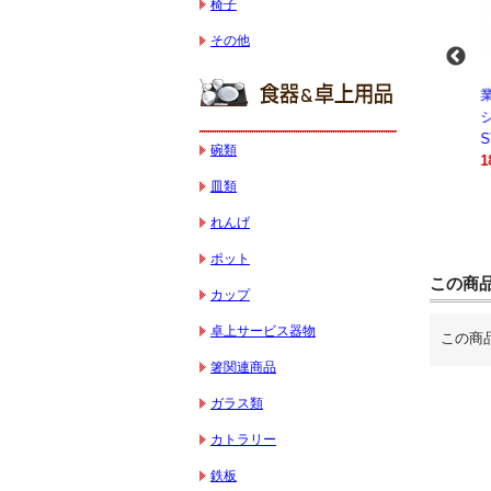
椅子
その他
-
業務用スパイラルミ
業務用スパイラルミ
業務用電気コンベク
キサー 10L
キサー 30L
ションオーブン
HTHS10INK
HTHS30IN
STTE21
碗類
330,000円（税込）
595,100円（税込）
184,800円（税込）
皿類
れんげ
ポット
この商
カップ
卓上サービス器物
この商
箸関連商品
ガラス類
カトラリー
鉄板