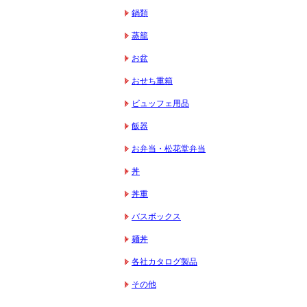
鍋類
蒸籠
お盆
おせち重箱
ビュッフェ用品
飯器
お弁当・松花堂弁当
丼
丼重
バスボックス
麺丼
各社カタログ製品
その他