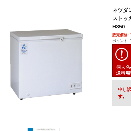
ネツダン
ストッカ
H850
販売価格: 1
ポイント: 1
申し
す。