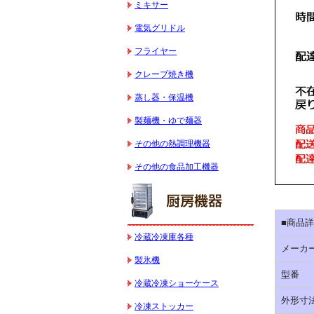
ミキサー
電気グリドル
フライヤー
クレープ焼き機
蒸し器・保温機
製麺機・ゆで麺器
その他の熱調理機器
その他の食品加工機器
■商品
冷蔵冷凍庫各種
メーカ
製氷機
型番
冷蔵冷凍ショーケース
外形寸法
冷凍ストッカー