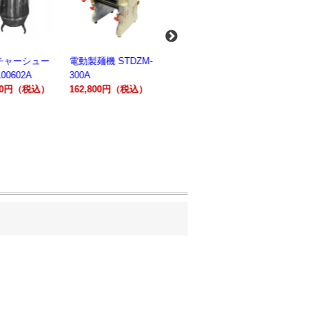
麺機 STDZM-
業務用スパイラルミ
業務用スパイラルミ
業務用電気
キサー 10L
キサー 30L
ションオー
800円（税込）
HTHS10INK
HTHS30IN
STTE21
330,000円（税込）
595,100円（税込）
184,800