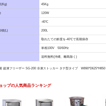
(Kg)
45Kg
力
120W
-40℃
積(L)
200L
取れたての鮮度を-40℃で長期保存
単相100V 50/60Hz
送料無料(沖縄、離島除く)
 超凍フリーザー SG-200 冷凍ストッカー タテ型タイプ W890*D625*H850
ョップの人気商品ランキング