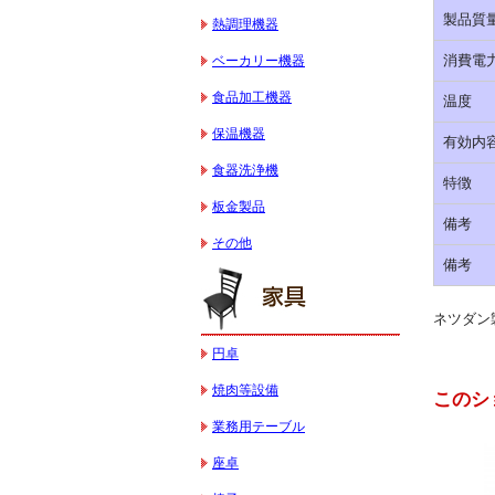
製品質量
熱調理機器
消費電
ベーカリー機器
食品加工機器
温度
保温機器
有効内容
食器洗浄機
特徴
板金製品
備考
その他
備考
ネツダン製
円卓
焼肉等設備
このシ
業務用テーブル
座卓