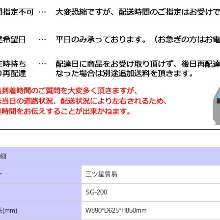
詳細
ー
三ツ星貿易
SG-200
(mm)
W890*D625*H850mm