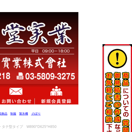
装飾品
制服
製氷機
のぼり
タテ型タイプ W890*D625*H850