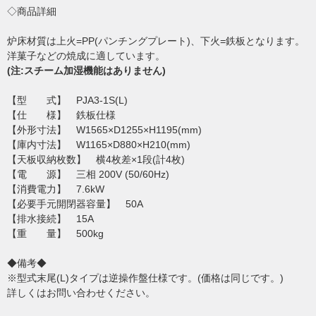
◇商品詳細
炉床材質は上火=PP(パンチングプレート)、下火=鉄板となります。
洋菓子などの焼成に適しています。
(注:スチーム加湿機能はありません)
【型 式】 PJA3-1S(L)
【仕 様】 鉄板仕様
【外形寸法】 W1565×D1255×H1195(mm)
【庫内寸法】 W1165×D880×H210(mm)
【天板収納枚数】 横4枚差×1段(計4枚)
【電 源】 三相 200V (50/60Hz)
【消費電力】 7.6kW
【必要手元開閉器容量】 50A
【排水接続】 15A
【重 量】 500kg
◆備考◆
※型式末尾(L)タイプは逆操作盤仕様です。(価格は同じです。)
詳しくはお問い合わせください。