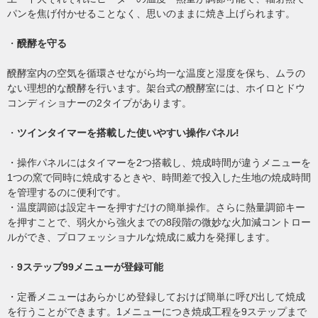
パンを焦げ付かせることなく、思いのままに焼き上げられます。
・
醗酵を守る
醗酵室内の空気を循環させながら均一な温度と湿度を保ち、ムラの
ない理想的な醗酵を行います。架台式の醗酵室には、ホイロとドウ
コンディショナーの2タイプがあります。
・
ツインタイマーを搭載した使いやすい操作パネル!
・操作パネルにはタイマーを2つ搭載し、焼成時間が違うメニューを
1つの窯で同時に焼成するときや、時間差で投入した生地の焼成時間
を管理するのに便利です。
・温度調節は設定キーを押すだけの簡単操作。さらに熱量調節キー
を押すことで、弱火から強火までの8段階の微妙な火加減コントロー
ルができ、プロフェッショナルな焼成に威力を発揮します。
・
9ステップ99メニューが登録可能
・定番メニューはあらかじめ登録しておけば簡単に呼び出して焼成
を行うことができます。1メニューにつき焼成工程を9ステップまで