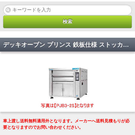
デッキオーブン プリンス 鉄板仕様 ストッカー仕様 マルゼン PJA3-1S(L) 幅1565×奥行1255×高さ1195(mm)
車上渡し送料無料適用外となります。メーカーへ送料見積もりが必
要となりますのでお問い合わせください。