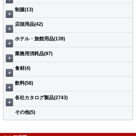
制服(13)
＋
店頭用品(42)
＋
ホテル・旅館用品(139)
＋
業務用消耗品(97)
＋
食材(4)
＋
飲料(58)
＋
各社カタログ製品(2743)
＋
その他(5)