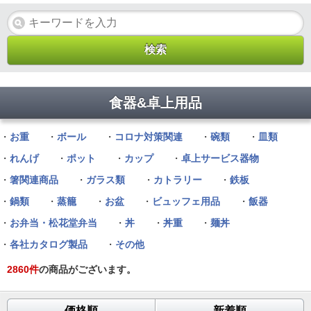
食器&卓上用品
・
お重
・
ボール
・
コロナ対策関連
・
碗類
・
皿類
・
れんげ
・
ポット
・
カップ
・
卓上サービス器物
・
箸関連商品
・
ガラス類
・
カトラリー
・
鉄板
・
鍋類
・
蒸籠
・
お盆
・
ビュッフェ用品
・
飯器
・
お弁当・松花堂弁当
・
丼
・
丼重
・
麺丼
・
各社カタログ製品
・
その他
2860
件
の商品がございます。
価格順
新着順