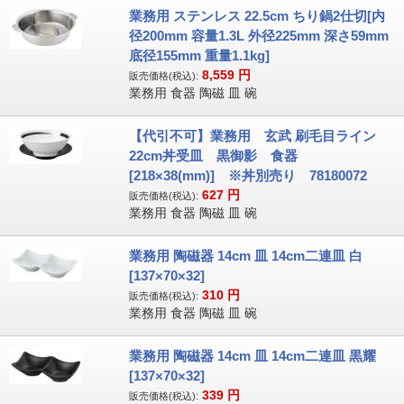
業務用 ステンレス 22.5cm ちり鍋2仕切[内
径200mm 容量1.3L 外径225mm 深さ59mm
底径155mm 重量1.1kg]
8,559
円
販売価格(税込):
業務用 食器 陶磁 皿 碗
【代引不可】業務用 玄武 刷毛目ライン
22cm丼受皿 黒御影 食器
[218×38(mm)] ※丼別売り 78180072
627
円
販売価格(税込):
業務用 食器 陶磁 皿 碗
業務用 陶磁器 14cm 皿 14cm二連皿 白
[137×70×32]
310
円
販売価格(税込):
業務用 食器 陶磁 皿 碗
業務用 陶磁器 14cm 皿 14cm二連皿 黒耀
[137×70×32]
339
円
販売価格(税込):