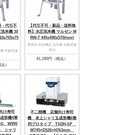
料・代引不
【代引不可・新品・送料無
洗米機 30
料】水圧洗米機 マルゼン M
0x705x75
RW-7 445x490x570(mm)
業務用 厨房機器 洗米機 米飯関連
商品
米機 米飯関連
41,289
円（税込）
税込）
向け寿司
不二精機 店舗向け寿司
成形機4軍
機 卓上シャリ玉成形機6整
G W995
列プロタイプ TSDH-SP
mm シャリ
W745×D520×H763mm