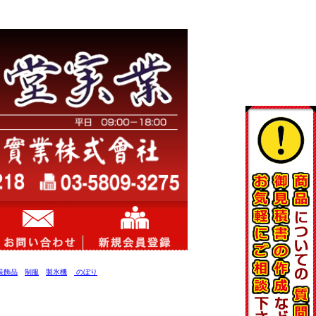
装飾品
制服
製氷機
のぼり