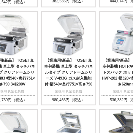
382,536
円（税込）
444,074
円（
,542
円（税込）
/新品】 TOSEI 真
【業務用/新品】 TOSEI 真
【業務用/新品】 T
機 卓上型 タッチパネ
空包装機 卓上型 タッチパネ
空包装機 HOTPA
プ クリアドームシリ
ルタイプ クリアドームシリ
トスパック ホッ
483 幅540×奥行751×
ーズ V-493G ガス封入機能
HVP-282 幅320
さ790 3相200V
付 幅540×奥行751×高さ790
さ620m
業務用 真空包装機
業務用 真空包装機
業務用 真空
,739
円（税込）
980,456
円（税込）
536,382
円（