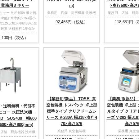
 業務用ミキサー
m)
×奥行600×高さ8
サー 単相100V 最大処
業務用 店舗 厨房機器 洗米機
業務用 店舗 厨房
3kg(加水率約55%)最小
92,466
円（税込）
118,651
円（
1.2kg(加水率約55%)生
最適 送料無料 1年保証
,100
円（税込）
【業務用/新品】 TOSEI 真
【業務用/新品】 T
空包装機 トスパック 卓上型
空包装機 卓上型
・送料無料・代引不
標準タイプ クリアドームシ
ルタイプ クリア
ニコー 水圧洗米機
リーズ V-280A 幅318×奥行4
ーズ V-282 幅31
8D SUS430 幅600
70×高さ576
高さ57
00×高さ800(mm)
業務用 真空包装機
業務用 真空
店舗 厨房機器 洗米機