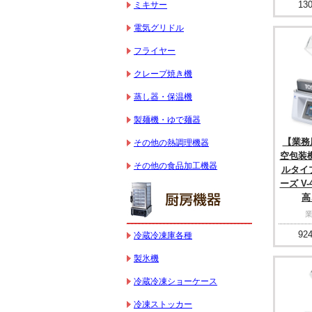
130
ミキサー
電気グリドル
フライヤー
クレープ焼き機
蒸し器・保温機
製麺機・ゆで麺器
【業務用
その他の熱調理機器
空包装
その他の食品加工機器
ルタイ
ーズ V-
高
924
冷蔵冷凍庫各種
製氷機
冷蔵冷凍ショーケース
冷凍ストッカー