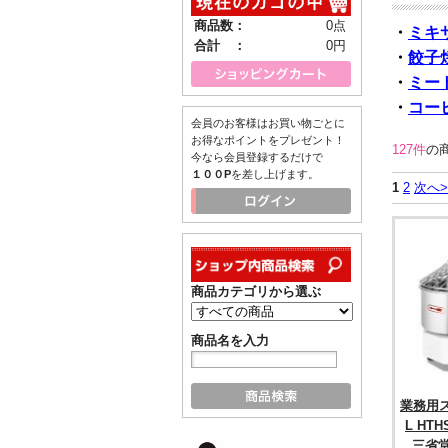
商品数：
0点
・
ミキ
合計 ：
0円
・
餃子
・
ミー
・
コー
会員のお客様はお買い物ごとに
お得なポイントをプレゼント！
127件
の
今なら会員登録するだけで
１００P
を差し上げます。
1
2
次へ>
商品カテゴリから選ぶ
商品名を入力
業務用ス
L HT
三省