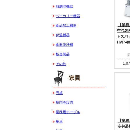
熱調理機器
ベーカリー機器
【業務用
食品加工機器
空包装機
保温機器
トスパ
HVP-4
食器洗浄機
板金製品
1,07
その他
円卓
焼肉等設備
業務用テーブル
【業務用
座卓
空包装機