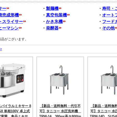
サー
・
製麺機
・
寿司・
焼売成形機
・
真空包装機
・
オート
トスライサー
・
かき氷機
・
フード
ヒーマシン
・
発酵器
・
その他
商品がございます。
>
パイラルミキサー 8
【新品・送料無料・代引不
【新品・送料無
HS8 単相100V 卓上式
可】タニコー 水圧洗米機
可】タニコー 
堂実業 食品ミキサ
TRW-14 380φ×高さ800(m
TRW-14D SUS4