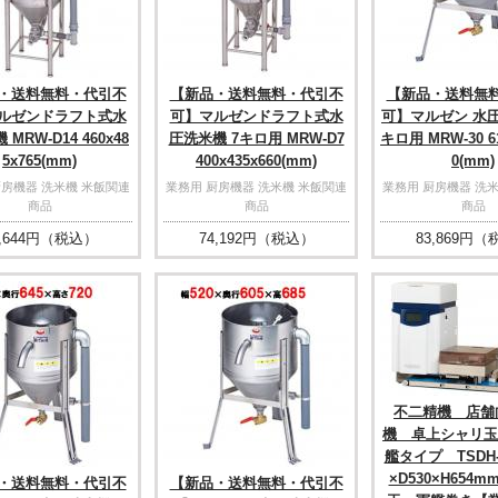
・送料無料・代引不
【新品・送料無料・代引不
【新品・送料無
ルゼンドラフト式水
可】マルゼンドラフト式水
可】マルゼン 水圧
MRW-D14 460x48
圧洗米機 7キロ用 MRW-D7
キロ用 MRW-30 61
5x765(mm)
400x435x660(mm)
0(mm)
厨房機器 洗米機 米飯関連
業務用 厨房機器 洗米機 米飯関連
業務用 厨房機器 洗
商品
商品
商品
,644
円（税込）
74,192
円（税込）
83,869
円（
不二精機 店舗
機 卓上シャリ玉
艦タイプ TSDH-
×D530×H654
・送料無料・代引不
【新品・送料無料・代引不