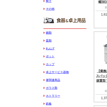
椅子
幅583
その他
1,61
碗類
皿類
れんげ
ポット
カップ
【業務用
卓上サービス器物
スパッ
箸関連商品
据置型 V
ガラス類
カトラリー
1,37
鉄板