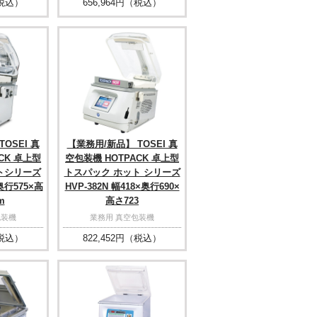
税込）
656,964
円（税込）
OSEI 真
【業務用/新品】 TOSEI 真
CK 卓上型
空包装機 HOTPACK 卓上型
トシリーズ
トスパック ホット シリーズ
×奥行575×高
HVP-382N 幅418×奥行690×
m
高さ723
包装機
業務用 真空包装機
税込）
822,452
円（税込）