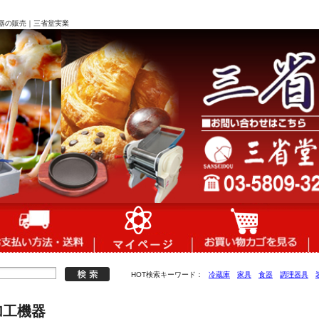
器の販売｜三省堂実業
HOT検索キーワード：
冷蔵庫
家具
食器
調理器具
加工機器