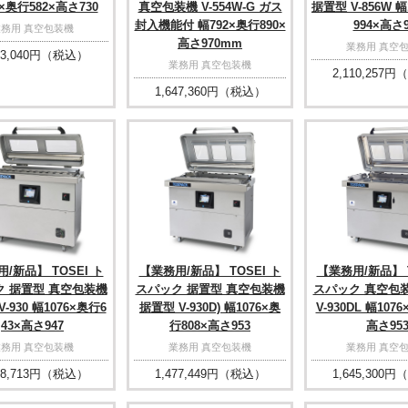
×奥行582×高さ730
真空包装機 V-554W-G ガス
据置型 V-856W 幅
封入機能付 幅792×奥行890×
994×高さ9
業務用 真空包装機
高さ970mm
業務用 真空
3,040
円（税込）
業務用 真空包装機
2,110,257
円（
1,647,360
円（税込）
/新品】 TOSEI ト
【業務用/新品】 TOSEI ト
【業務用/新品】 T
ク 据置型 真空包装機
スパック 据置型 真空包装機
スパック 真空包
-930 幅1076×奥行6
据置型 V-930D) 幅1076×奥
V-930DL 幅107
43×高さ947
行808×高さ953
高さ95
業務用 真空包装機
業務用 真空包装機
業務用 真空
8,713
円（税込）
1,477,449
円（税込）
1,645,300
円（