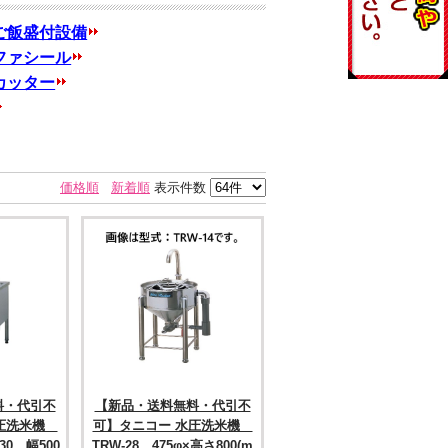
ご飯盛付設備
ファシール
カッター
価格順
新着順
表示件数
料・代引不
【新品・送料無料・代引不
水圧洗米機
可】タニコー 水圧洗米機
30 幅500
TRW-28 475φ×高さ800(m