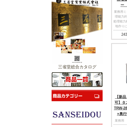
ー
業務用ミキ
理能力約
処理能力約
地作りに
243
三省堂総合カタログ
【新品
可】タ
TRW-2
×奥行6
業務用 