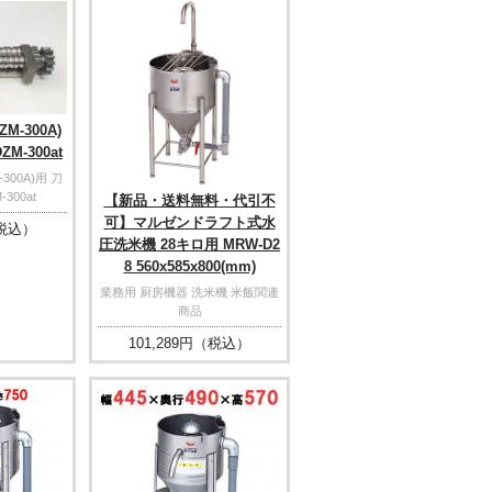
M-300A)
M-300at
300A)用 刀
300at
【新品・送料無料・代引不
可】マルゼンドラフト式水
税込）
圧洗米機 28キロ用 MRW-D2
8 560x585x800(mm)
業務用 厨房機器 洗米機 米飯関連
商品
101,289
円（税込）