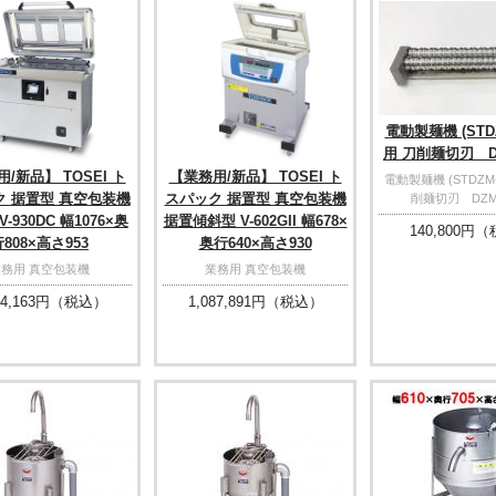
電動製麺機 (STDZ
用 刀削麺切刃 DZ
/新品】 TOSEI ト
【業務用/新品】 TOSEI ト
電動製麺機 (STDZM-
ク 据置型 真空包装機
スパック 据置型 真空包装機
削麺切刃 DZM-
-930DC 幅1076×奥
据置傾斜型 V-602GII 幅678×
140,800
円（
808×高さ953
奥行640×高さ930
業務用 真空包装機
業務用 真空包装機
4,163
円（税込）
1,087,891
円（税込）