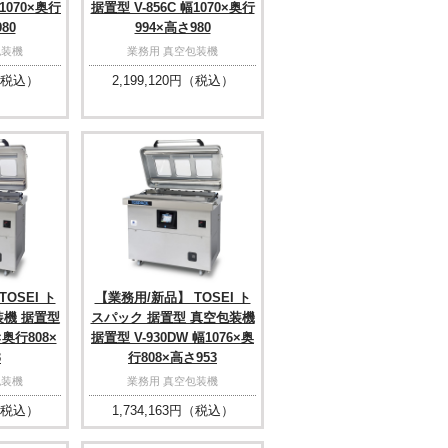
1070×奥行
据置型 V-856C 幅1070×奥行
80
994×高さ980
包装機
業務用 真空包装機
税込）
2,199,120
円（税込）
OSEI ト
【業務用/新品】 TOSEI ト
装機 据置型
スパック 据置型 真空包装機
6×奥行808×
据置型 V-930DW 幅1076×奥
3
行808×高さ953
包装機
業務用 真空包装機
税込）
1,734,163
円（税込）