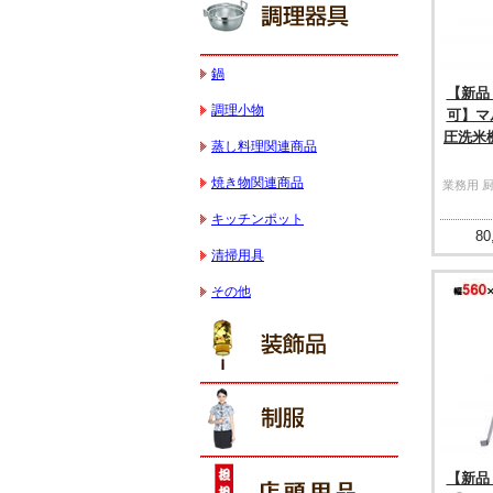
鍋
【新品
調理小物
可】マ
圧洗米機 
蒸し料理関連商品
焼き物関連商品
業務用 
キッチンポット
80
清掃用具
その他
【新品