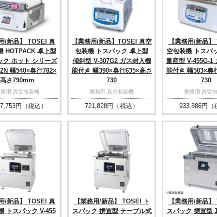
/新品】 TOSEI 真
【業務用/新品】TOSEI 真空
【業務用/新品】 T
 HOTPACK 卓上型
包装機 トスパック 卓上型
空包装機 トスパ
ック ホット シリーズ
傾斜型 V-307G2 ガス封入機
量産型 V-455G-
82N 幅540×奥行782×
能付き 幅390×奥行635×高さ
能付き 幅583×奥
高さ790mm
730
730
業務用 真空包装機
業務用 真空包装機
業務用 真空
7,753
円（税込）
721,828
円（税込）
933,886
円（
/新品】 TOSEI 真
【業務用/新品】 TOSEI ト
【業務用/新品】 T
 トスパック V-455
スパック 据置型 テーブル式
スパック 据置型