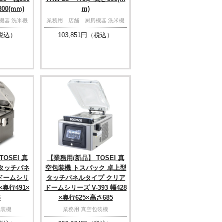
00(mm)
m)
機器 洗米機
業務用 店舗 厨房機器 洗米機
税込）
103,851
円（税込）
OSEI 真
【業務用/新品】 TOSEI 真
 タッチパネ
空包装機 トスパック 卓上型
ドームシリ
タッチパネルタイプ クリア
8×奥行491×
ドームシリーズ V-393 幅428
6
×奥行625×高さ685
包装機
業務用 真空包装機