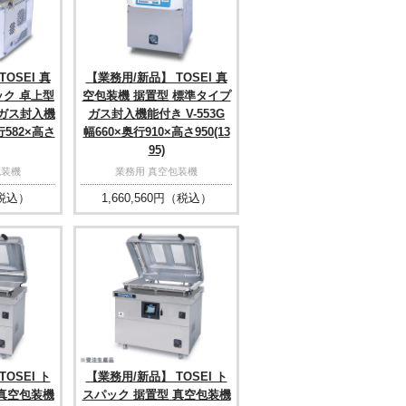
OSEI 真
【業務用/新品】 TOSEI 真
ック 卓上型
空包装機 据置型 標準タイプ
1 ガス封入機
ガス封入機能付き V-553G
行582×高さ
幅660×奥行910×高さ950(13
95)
包装機
業務用 真空包装機
税込）
1,660,560
円（税込）
OSEI ト
【業務用/新品】 TOSEI ト
 真空包装機
スパック 据置型 真空包装機