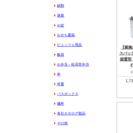
鍋類
蒸籠
お盆
おせち重箱
ビュッフェ用品
【業務用
スパッ
飯器
据置型 V
お弁当・松花堂弁当
行
丼
1,73
丼重
バスボックス
麺丼
各社カタログ製品
その他