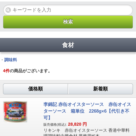
食材
・
調味料
4
件
の商品がございます。
価格順
新着順
李錦記 赤缶オイスターソース 赤缶オイス
ターソース 箱単位 2268g×6【代引き不
可】
28,820
円
販売価格(税込):
リキンキ 赤缶オイスターソース 香港中華料