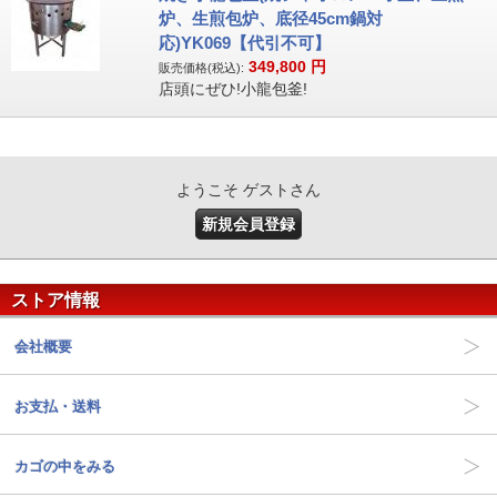
炉、生煎包炉、底径45cm鍋対
応)YK069【代引不可】
349,800
円
販売価格(税込):
店頭にぜひ!小龍包釜!
ようこそ ゲストさん
新規会員登録
ストア情報
会社概要
お支払・送料
カゴの中をみる