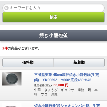
焼き小籠包釜
2
件
の商品がございます。
価格順
新着順
三省堂実業 45cm底径焼き小龍包鍋(生煎
鍋) YK00692 φ600*底径450*H45
55,000
円
販売価格(税込):
中華 ぎょうざ ギョウザ 業務 鍋 本
格 プロ 調理
焼き小籠包釜(焼シャオロンパオ釜、生煎