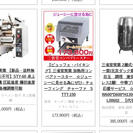
【ビュッフェ・バイキン
三省堂実業 2層
実業 【新品・送料無
グ】三省堂実業 加熱用コン
ー窯(北京ダック
不可】STY-60 卓上
ベアトースター ☆ジュー
目玉 調理 激
機 圧延速度 麺切速度
シーに見せる為にぜひ♪ チェ
レス2層! 中華
各種調整可能
ーフィング チャーファ S
応援サービス ☆
TTT-150
W600*D600*H1
 ラーメン 餃子 卓上製麺
L00602 【
機
厨房 キッチン 機器 ホテル レス
トラン カフェ
独自開発 厨房 調理 
,000
円（税込）
器
173,800
円（税込）
385,000
円（