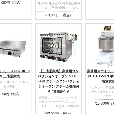
,000
円（税込）
熱風を対流させている為熱効率が
とても良く予熱時間がとても短い
253,000
円（税込）
ル STGH-818 10
【三省堂実業】業務用コン
業務用スパイラル
0V 三省堂実業
ベクションオーブン STTE6
0L HTHS50IN 
6GB スチームコンベクショ
省堂実
 STGH-818 100V 三
ンオーブン スチーム機能付
省堂実業
【ミキサー 業務用
き 4枚焼網付き
キッチン 卓上 レス
,500
円（税込）
ミキサー
業務用 コンベクションオーブン
小型ベーカリーオーブン パント
715,000
円（
ースター パン焼き機 三省堂実業
253,000
円（税込）