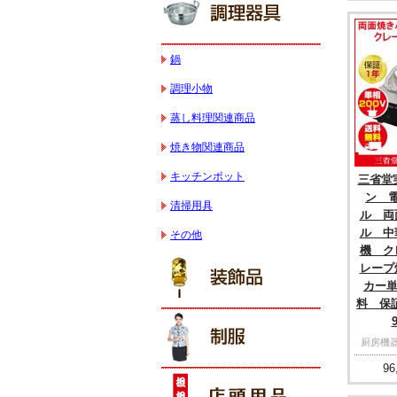
鍋
調理小物
蒸し料理関連商品
焼き物関連商品
キッチンポット
三省堂
ン 
清掃用具
ル 両
ル 中
その他
機 
レープ
カー単
料 保証
厨房機
96