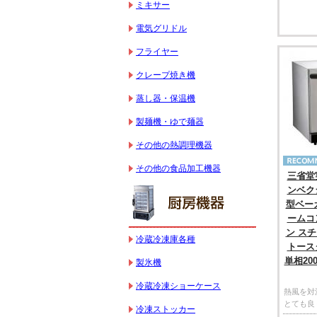
ミキサー
電気グリドル
フライヤー
クレープ焼き機
蒸し器・保温機
製麺機・ゆで麺器
その他の熱調理機器
その他の食品加工機器
三省堂
ンベク
型ベー
ームコ
ン ス
冷蔵冷凍庫各種
トー
単相20
製氷機
冷蔵冷凍ショーケース
熱風を対
とても良
冷凍ストッカー