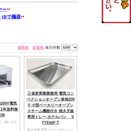
ヤー
・ゆで麺器
価格順
新着順
表示件数
三省堂実業業務用 電気コン
ベクションオーブン単相200
200V電気
V 小型ベーカリーオーブン
証1年送料無
スチーム機能付き 焼き天板
38
専用トレー ホテルパン S
!、強い火力
TTE66F-T
焼き天板 専用トレー ホテルパン