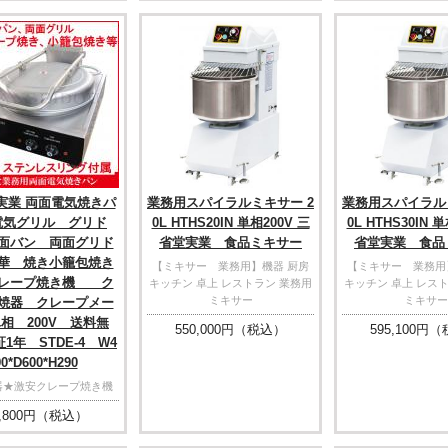
実業 両面電気焼きパ
業務用スパイラルミキサー 2
業務用スパイラル
電気グリル グリド
0L HTHS20IN 単相200V 三
0L HTHS30IN 
面バン 両面グリド
省堂実業 食品ミキサー
省堂実業 食品
華 焼き小籠包焼き
【ミキサー 業務用】機器 厨房
【ミキサー 業務用
クレープ焼き機 ク
キッチン 卓上 レストラン 業務用
キッチン 卓上 レス
ミキサー
ミキサー
焼器 クレープメー
相 200V 送料無
550,000
円（税込）
595,100
円（
1年 STDE-4 W4
90*D600*H290
器★激安クレープ焼き機
,800
円（税込）