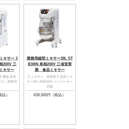
ミキサー 3
業務用縦型ミキサー30L ST
単相200V 三
B30IN 単相200V 三省堂実
ミキサー
業 食品ミキサー
】機器 厨房
【 ミキサー 業務用 】縦型ミキ
トラン 業務用
サー30L 単相200V インバーター
搭載
税込）
638,000
円（税込）