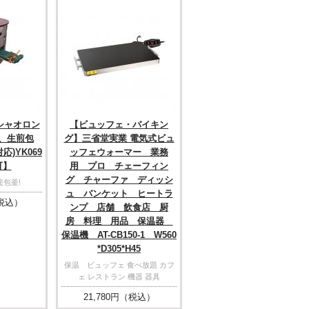
シャオロン
【ビュッフェ・バイキン
、生煎包
グ】三省堂実業 電気式ビュ
応)YK069
ッフェウォーマー 業務
可】
用 プロ チェーフィン
グ チャーファ ディッシ
龍包釜!
ュ バンケット ヒートラ
税込）
ンプ 店舗 飲食店 厨
房 料理 用品 保温器
保温機 AT-CB150-1 W560
*D305*H45
保温 ビュッフェ 食べ放題 カフ
ェ レストラン 機器 器具
21,780
円（税込）