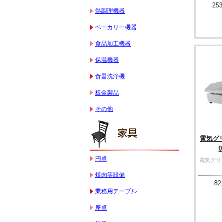
253
熱調理機器
ベーカリー機器
食品加工機器
保温機器
食器洗浄機
板金製品
その他
電気グリド
円卓
電気グリドル
焼肉等設備
82
業務用テーブル
座卓