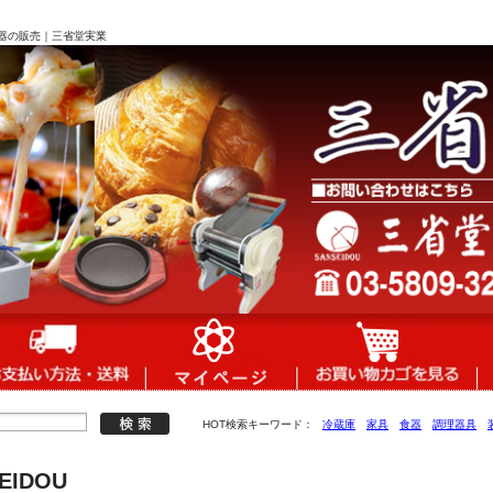
食器の販売｜三省堂実業
HOT検索キーワード：
冷蔵庫
家具
食器
調理器具
EIDOU