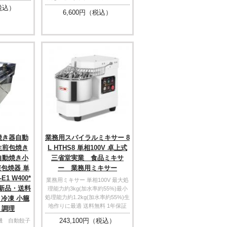
税込）
6,600
円（税込）
焼き器自動
業務用スパイラルミキサー 8
生煎包焼き
L HTHS8 単相100V 卓上式
自動焼き小
三省堂実業 食品ミキサ
包焼器 単
ー 業務用ミキサー
E1 W400*
業務用ミキサー 単相100V 最大処
m【新品・送料
理能力約3kg(加水率約55%)最小
処理能力約1.2kg(加水率約55%)生
冷凍 小籠
地作りに最適 送料無料 1年保証
 調理
243,100
円（税込）
機 自動餃子