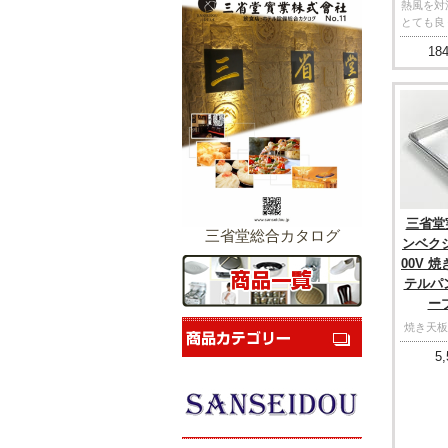
熱風を対
とても良
184
三省堂
三省堂総合カタログ
ンベク
00V 
テルパ
ーブ
焼き天板
5,