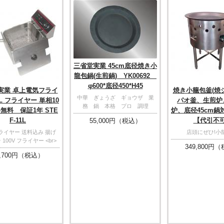
三省堂実業 45cm底径焼き小
龍包鍋(生煎鍋) YK00692
φ600*底径450*H45
実業 卓上電気フライ
焼き小籠包釜(焼
中華 ぎょうざ ギョウザ 業
1L フライヤー 単相10
パオ釜、生煎炉
務 鍋 本格 プロ 調理
料無料 保証1年 STE
炉、底径45cm鍋対
F-11L
【代引不
55,000
円（税込）
ライヤー 送料込み 揚げ
店頭にぜひ!小
100V フライヤー <br>
349,800
円（
,700
円（税込）