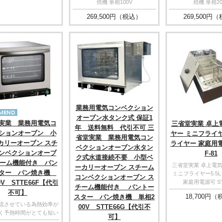
焼機 単相100V
焼機 単相20
269,500
円（税込）
269,500
円（
業務用電気コンベクション
オーブン水タンク式 保証1
実業 業務用電気コ
三省堂実業 卓上
年 送料無料 代引不可 三
ションオーブン 小
ヤー ミニフライヤー
省堂実業 業務用電気コン
カリーオーブン スチ
ライヤー 家庭用電
ベクションオーブン水タン
ンベクションオーブ
F-81
ク式水道接続不要 小型ベ
チーム機能付き パン
三省堂実業 卓上電
ーカリーオーブン スチーム
スター パン焼き機
ミニフライヤー5.5
コンベクションオーブン ス
0V STTE66F【代引
家庭用電源可 ST
チーム機能付き パントー
不可】
18,700
円（
スター パン焼き機 単相2
流させている為熱効率が
00V STTE66G【代引不
く予熱時間がとても短い
可】