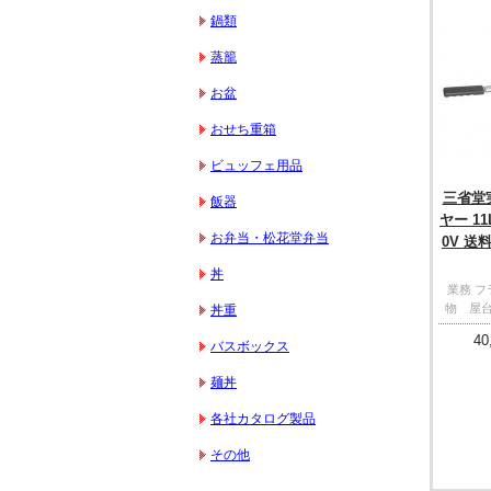
鍋類
蒸籠
お盆
おせち重箱
ビュッフェ用品
三省堂
飯器
ヤー 1
お弁当・松花堂弁当
0V 送
丼
業務 フ
物 屋台 
丼重
40
バスボックス
麺丼
各社カタログ製品
その他