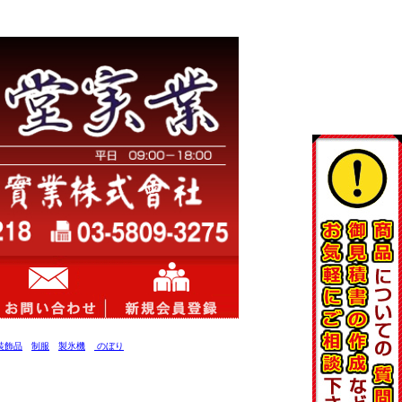
装飾品
制服
製氷機
のぼり