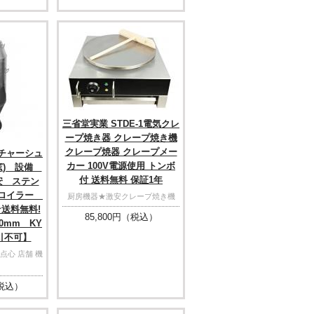
三省堂実業 STDE-1電気クレ
ープ焼き器 クレープ焼き機
クレープ焼器 クレープメー
式チャーシュ
カー 100V電源使用 トンボ
窯) 設備
付 送料無料 保証1年
安 ステン
ブロイラー
厨房機器★激安クレープ焼き機
送料無料!
85,800
円（税込）
300mm KY
代引不可】
点心 店舗 機
税込）