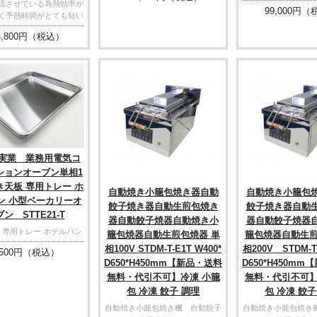
流させている為熱効率が
99,000
円（
く予熱時間がとても短い
,800
円（税込）
実業 業務用電気コ
ションオーブン単相1
焼き天板 専用トレー ホ
自動焼き小籠包焼き器自動
自動焼き小籠包
ン 小型ベーカリーオ
餃子焼き器自動生煎包焼き
餃子焼き器自動
ン STTE21-T
器自動餃子焼器自動焼き小
器自動餃子焼器
 専用トレー ホテルパン
籠包焼器自動生煎包焼器 単
籠包焼器自動生煎
相100V STDM-T-E1T W400*
相200V STDM-T-
500
円（税込）
D650*H450mm【新品・送料
D650*H450m
無料・代引不可】冷凍 小籠
無料・代引不可】
包 冷凍 餃子 調理
包 冷凍 餃子
自動焼き小籠包焼き機 自動餃子
自動焼き小籠包焼き