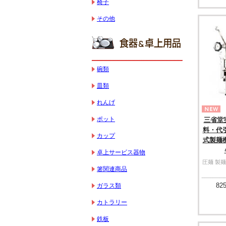
椅子
その他
碗類
皿類
れんげ
ポット
三省堂
料・代引
カップ
式製麺
卓上サービス器物
圧麺 製麺
箸関連商品
825
ガラス類
カトラリー
鉄板