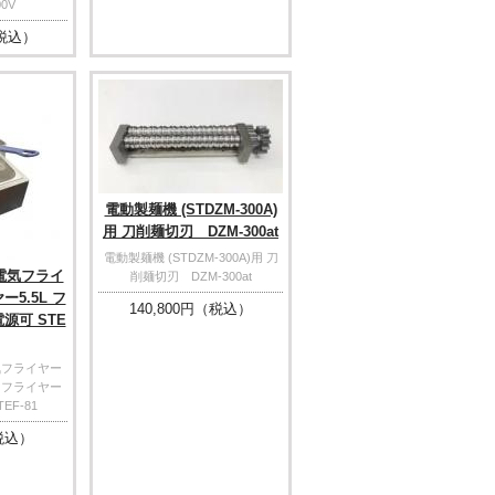
0V
税込）
電動製麺機 (STDZM-300A)
用 刀削麺切刃 DZM-300at
電動製麺機 (STDZM-300A)用 刀
電気フライ
削麺切刃 DZM-300at
5.5L フ
140,800
円（税込）
源可 STE
気フライヤー
L フライヤー
EF-81
税込）