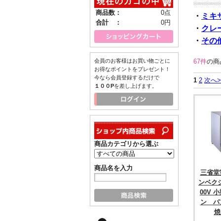
商品数：
0点
・
ミキ
合計 ：
0円
・
クレ
・
その
67件
の商
会員のお客様はお買い物ごとに
お得なポイントをプレゼント！
今なら会員登録するだけで
1
2
次へ>
１００P
を差し上げます。
商品カテゴリから選ぶ
商品名を入力
三省堂
ンベク
00V
ン パ
焼