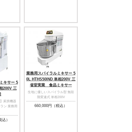
業務用スパイラルミキサー 5
0L HTHS50IND 単相200V 三
ミキサー 5
省堂実業 食品ミキサー
単相200V 三
生地に優しいスパイラル型 無段
業
階変速式 単相200V
】厨房機器
660,000
円（税込）
トラン 業務用
税込）