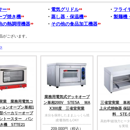
サー
・
電気グリドル
・
フライ
ープ焼き機
・
蒸し器・保温機
・
製麺機
他の熱調理機器
・
その他の食品加工機器
品がございます。
>
業務用電気式デッキオーブ
実業 業務用電気コ
ン単相200V STE5A MA
三省堂実業 単相
ションオーブン単相1
X300度 三省堂実業
上火式焼物器 保
 小型ベーカリーオーブ
料 STE-9
水分を保持したままふっくら焼
ントースター パン
成!蓄熱性もOK!!
高効率!超強力ヒータ
き機 STTE21
を実現
209,000
円（税込）