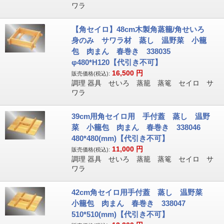
ワラ
【角セイロ】48cm木製角蒸籠/角せいろ
身のみ サワラ材 蒸し 温野菜 小籠
包 肉まん 春巻き 338035
φ480*H120【代引き不可】
16,500
円
販売価格(税込):
調理 器具 せいろ 蒸籠 蒸篭 セイロ サ
ワラ
39cm用角セイロ用 手付蓋 蒸し 温野
菜 小籠包 肉まん 春巻き 338046
480*480(mm)【代引き不可】
11,000
円
販売価格(税込):
調理 器具 せいろ 蒸籠 蒸篭 セイロ サ
ワラ
42cm角セイロ用手付蓋 蒸し 温野菜
小籠包 肉まん 春巻き 338047
510*510(mm)【代引き不可】