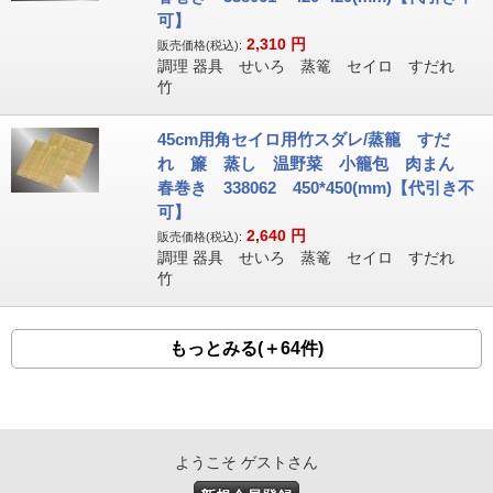
可】
2,310
円
販売価格(税込):
調理 器具 せいろ 蒸篭 セイロ すだれ
竹
45cm用角セイロ用竹スダレ/蒸籠 すだ
れ 簾 蒸し 温野菜 小籠包 肉まん
春巻き 338062 450*450(mm)【代引き不
可】
2,640
円
販売価格(税込):
調理 器具 せいろ 蒸篭 セイロ すだれ
竹
もっとみる(＋64件)
ようこそ ゲストさん