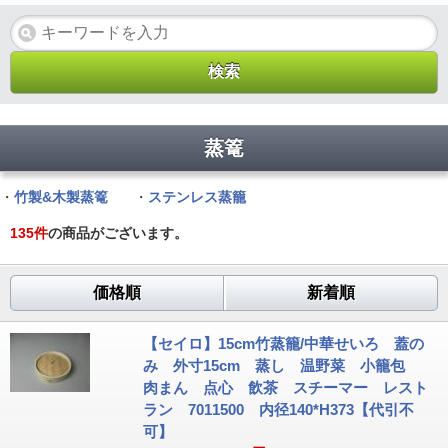
蒸篭
・
竹製&木製蒸篭
・
ステンレス蒸籠
135
件
の商品がございます。
価格順
新着順
【セイロ】15cm竹蒸籠/中華せいろ 蓋の
み 外寸15cm 蒸し 温野菜 小籠包
肉まん 点心 飲茶 スチーマー レスト
ラン 7011500 内径140*H373【代引不
可】