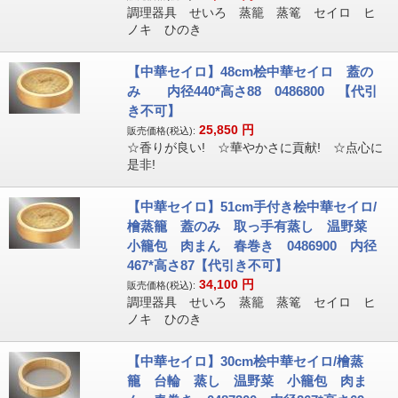
調理器具 せいろ 蒸籠 蒸篭 セイロ ヒ
ノキ ひのき
【中華セイロ】48cm桧中華セイロ 蓋の
み 内径440*高さ88 0486800 【代引
き不可】
25,850
円
販売価格(税込):
☆香りが良い! ☆華やかさに貢献! ☆点心に
是非!
【中華セイロ】51cm手付き桧中華セイロ/
檜蒸籠 蓋のみ 取っ手有蒸し 温野菜
小籠包 肉まん 春巻き 0486900 内径
467*高さ87【代引き不可】
34,100
円
販売価格(税込):
調理器具 せいろ 蒸籠 蒸篭 セイロ ヒ
ノキ ひのき
【中華セイロ】30cm桧中華セイロ/檜蒸
籠 台輪 蒸し 温野菜 小籠包 肉ま