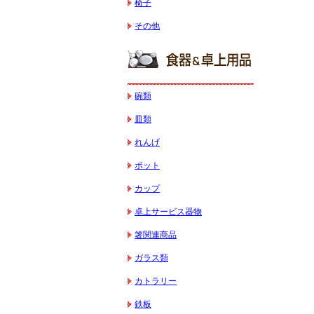
椅子
その他
碗類
皿類
れんげ
ポット
カップ
卓上サービス器物
箸関連商品
ガラス類
カトラリー
鉄板