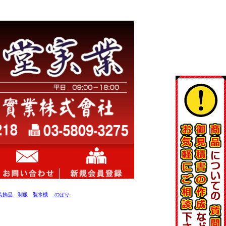
装飾品
制服
製氷機
のぼり