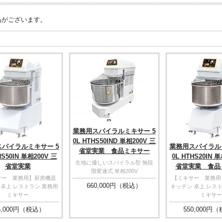
品がございます。
業務用スパイラルミキサー 5
0L HTHS50IND 単相200V 三
パイラルミキサー 5
業務用スパイラル
省堂実業 食品ミキサー
HS50IN 単相200V 三
0L HTHS20IN 
生地に優しいスパイラル型 無段
省堂実業
省堂実業 食品
階変速式 単相200V
サー 業務用】厨房機器
【ミキサー 業務用
660,000
円（税込）
 卓上 レストラン 業務用
キッチン 卓上 レス
ミキサー
ミキサー
,000
円（税込）
550,000
円（