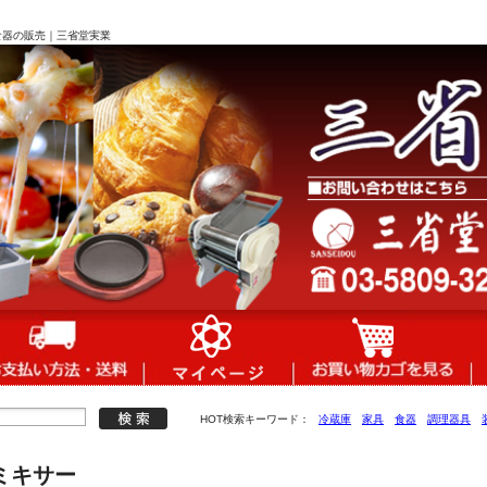
食器の販売｜三省堂実業
HOT検索キーワード：
冷蔵庫
家具
食器
調理器具
Vミキサー