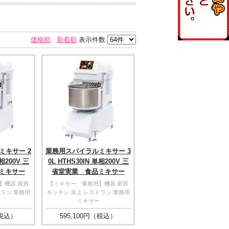
価格順
新着順
表示件数
ミキサー 2
業務用スパイラルミキサー 3
単相200V 三
0L HTHS30IN 単相200V 三
ミキサー
省堂実業 食品ミキサー
】機器 厨房
【ミキサー 業務用】機器 厨房
トラン 業務用
キッチン 卓上 レストラン 業務用
ミキサー
税込）
595,100
円（税込）