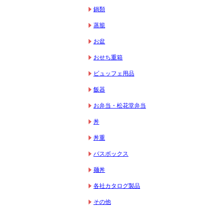
鍋類
蒸籠
お盆
おせち重箱
ビュッフェ用品
飯器
お弁当・松花堂弁当
丼
丼重
バスボックス
麺丼
各社カタログ製品
その他