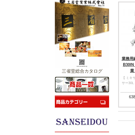
業務用縦
B30I
三省堂総合カタログ
業
【 ミキ
サー30L
638