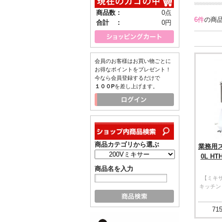
商品数：
0点
6件
の商
合計 ：
0円
会員のお客様はお買い物ごとに
お得なポイントをプレゼント！
今なら会員登録するだけで
１００P
を差し上げます。
商品カテゴリから選ぶ
業務用ス
0L HT
商品名を入力
【ミキ
キッチン
715