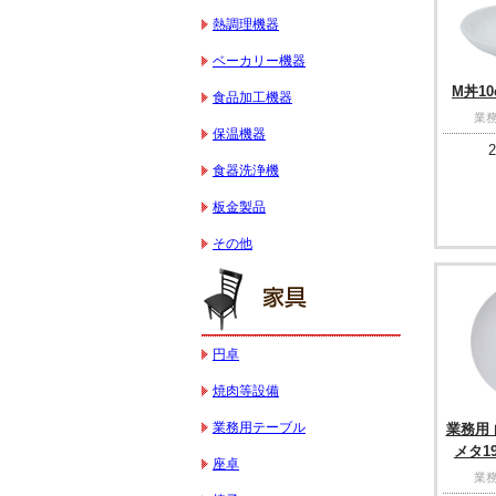
熱調理機器
ベーカリー機器
M丼10
食品加工機器
業務
保温機器
2
食器洗浄機
板金製品
その他
円卓
焼肉等設備
業務用テーブル
業務用 
メタ19
座卓
業務