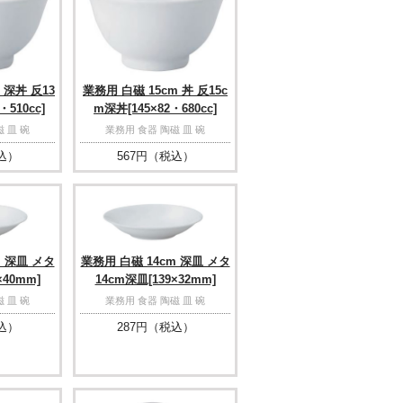
 深丼 反13
業務用 白磁 15cm 丼 反15c
・510cc]
m深丼[145×82・680cc]
 皿 碗
業務用 食器 陶磁 皿 碗
込）
567
円（税込）
m 深皿 メタ
業務用 白磁 14cm 深皿 メタ
×40mm]
14cm深皿[139×32mm]
 皿 碗
業務用 食器 陶磁 皿 碗
込）
287
円（税込）