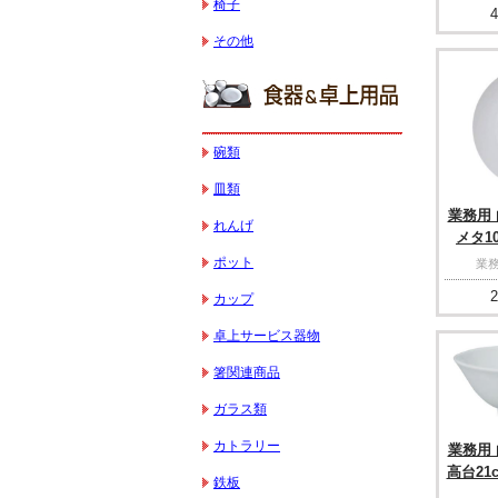
椅子
4
その他
碗類
皿類
業務用 
れんげ
メタ10
ポット
業務
2
カップ
卓上サービス器物
箸関連商品
ガラス類
カトラリー
業務用 
高台21c
鉄板