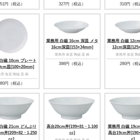
51
円（税込）
327
円（税込）
310
円（税
業務用 白磁 16cm 深皿 メタ
業務用 白磁 12c
16cm深皿[153×34mm]
12cm深皿[125
業務用 食器 陶磁 皿 碗
業務用 食器 陶磁
白磁 10cm プレート
398
円（税込）
280
円（税
cm皿[100×20mm]
用 食器 陶磁 皿 碗
80
円（税込）
白磁 21cm どんぶり
高台20cm丼[199×81・1,100
業務用 白磁 19c
m丼[209×82・1,250
cc]
高台19cm丼[190×
cc]
c]
業務用 食器 陶磁 皿 碗