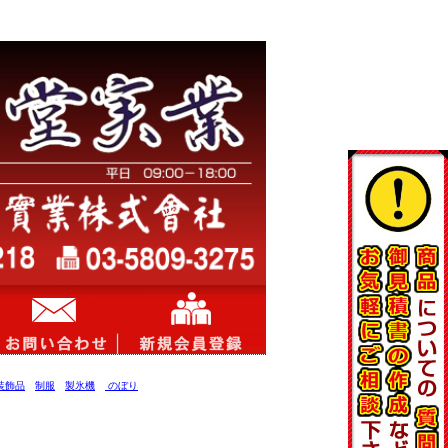
装飾品
制服
製氷機
のぼり