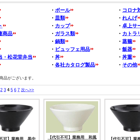
・
ボール
・
コロナ
・
皿類
・
れんげ
ト
・
カップ
・
卓上サ
連商品
・
ガラス類
・
カトラ
・
鍋類
・
蒸籠
・
ビュッフェ用品
・
飯器
当・松花堂弁当
・
丼
・
丼重
・
各社カタログ製品
・
その他
商品がございます。
2
3
4
5
6
7
次へ>>
【代引不可】業務用 和風
不可】業務用 黒中
【代引不可】業