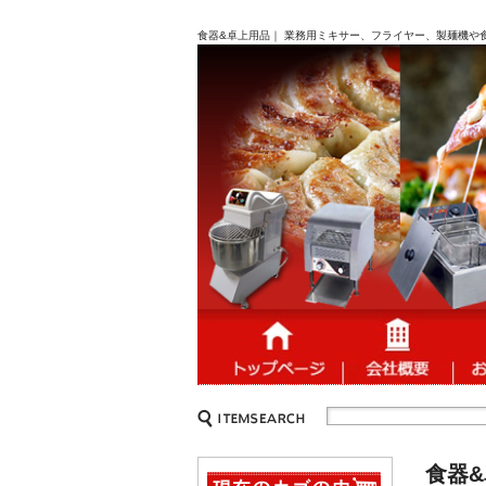
食器&卓上用品｜ 業務用ミキサー、フライヤー、製麺機や
食器