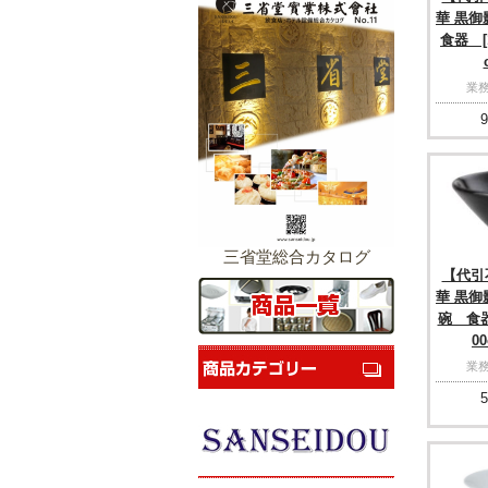
華 黒御
食器 [1
業務
9
三省堂総合カタログ
【代引
華 黒御
碗 食器 
00
業務
5