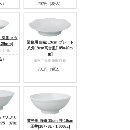
込）
292
円（税込）
m 深皿 メタ
業務用 白磁 19cm プレート
×29mm]
八角19cm高台皿[185×40m
 皿 碗
m]
込）
業務用 食器 陶磁 皿 碗
701
円（税込）
m どんぶり
業務用 白磁 19cm 丼 19cm
75・970c
玉丼[187×81・1,000cc]