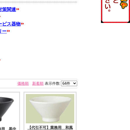
対策関連
ービス器物
リー
価格順
新着順
表示件数
【代引不可】業務用 和風
務用 黒中