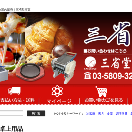
食器の販売｜三省堂実業
HOT検索キーワード：
冷蔵庫
家具
食器
調理器具
&卓上用品