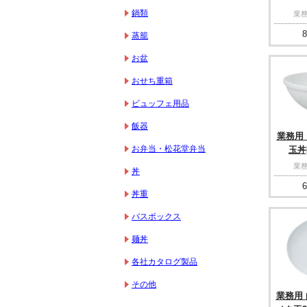
鍋類
業務
8
蒸籠
お盆
おせち重箱
ビュッフェ用品
飯器
業務用 白
お弁当・松花堂弁当
玉丼[
業務
丼
6
丼重
バスボックス
麺丼
各社カタログ製品
その他
業務用 