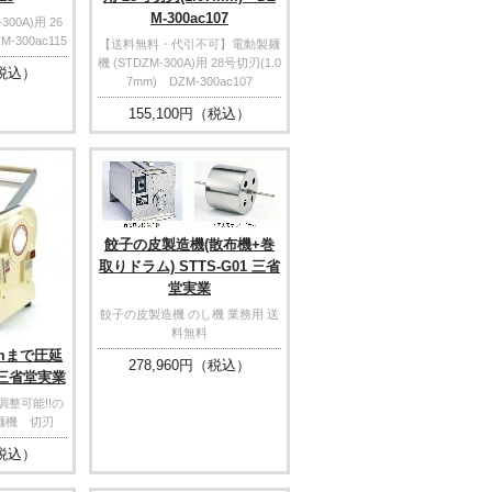
M-300ac107
00A)用 26
-300ac115
【送料無料・代引不可】電動製麺
機 (STDZM-300A)用 28号切刃(1.0
税込）
7mm) DZM-300ac107
155,100
円（税込）
餃子の皮製造機(散布機+巻
取りドラム) STTS-G01 三省
堂実業
餃子の皮製造機 のし機 業務用 送
料無料
mmまで圧延
278,960
円（税込）
B 三省堂実業
整可能!!の
麺機 切刃
税込）