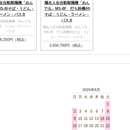
全自動製麺機「めん
麺名人全自動製麺機「めん
S-8|そば・うどん・
でる」MS-8F 打ち粉機付|
ーメン・バスタ
そば・うどん・ラーメン・
バスタ
自動製麺機「めんでる」
|そば・うどん・ラーメン・
麺名人全自動製麺機「めんでる」
バスタ
MS-8F 打ち粉機付|そば・うど
ん・ラーメン・バスタ
6,250
円（税込）
3,934,700
円（税込）
2026年8月
日
月
火
水
木
金
土
1
2
3
4
5
6
7
8
9
10
11
12
13
14
15
16
17
18
19
20
21
22