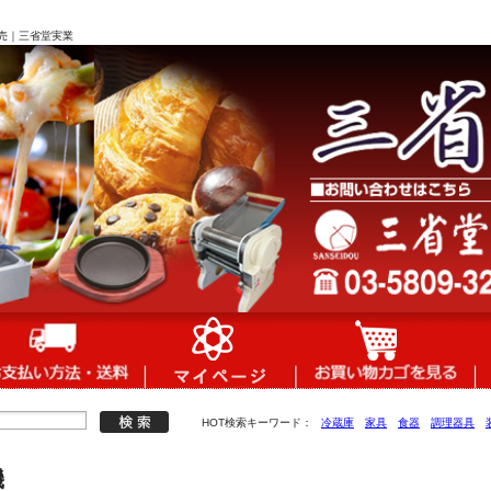
売｜三省堂実業
HOT検索キーワード：
冷蔵庫
家具
食器
調理器具
機