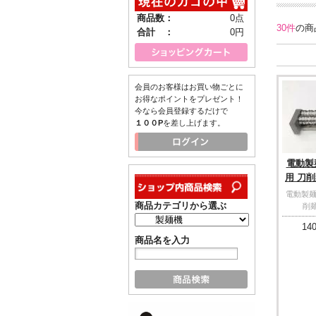
商品数：
0点
30件
の商
合計 ：
0円
会員のお客様はお買い物ごとに
お得なポイントをプレゼント！
今なら会員登録するだけで
１００P
を差し上げます。
電動製麺
用 刀削
電動製麺機
商品カテゴリから選ぶ
削麺
140
商品名を入力