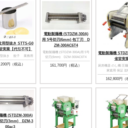
電動製麺機 (STDZM-300A)
用 5号切刃(6mm) 包丁刃 D
用型抜き STTS-G0
ZM-300AC6T4
省堂実業【代引不可】
電動製麺機 (STDZM-300A)用 5号
電動製麺機 STDZM
皮型抜き 餃子 業務用
切刃(6mm) DZM-300AC6T4
省堂実
,200
円（税込）
161,700
円（税込）
厨房機器 のし機 圧麺
家庭用 保証 
162,800
円（
機 (STDZM-300A)
切刃(3mm) DZM-3
00ac3