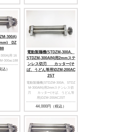
M-300A)
8mm) DZ
88
電動製麺機(STDZM-300A、
00A)用 16
STDZM-300AIN)用2mmステ
-300ac188
ンレス切刃 カッター(そ
税込）
ば、うどん等用)DZM-200AC
2ST
電動製麺機(STDZM-300A、STDZ
M-300AIN)用2mmステンレス切
刃 カッター(そば、うどん等
用)DZM-200AC2ST
44,000
円（税込）