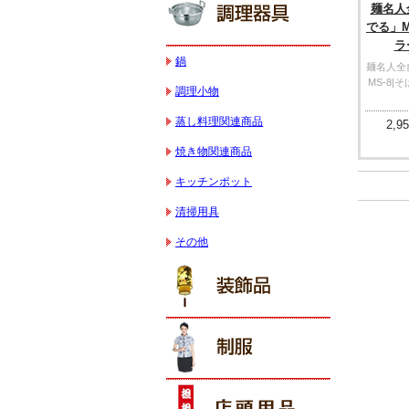
麺名人
でる」M
ラ
鍋
麺名人全
MS-8
調理小物
蒸し料理関連商品
2,95
焼き物関連商品
キッチンポット
清掃用具
その他