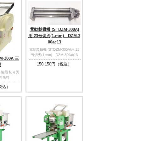
電動製麺機 (STDZM-300A)
用 23号切刃(1.mm) DZM-3
00ac13
電動製麺機 (STDZM-300A)用 23
号切刃(1.mm) DZM-300ac13
-300A 三
150,150
円（税込）
業
 製麺 切り刃
送料無料
税込）