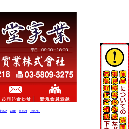
装飾品
制服
製氷機
のぼり