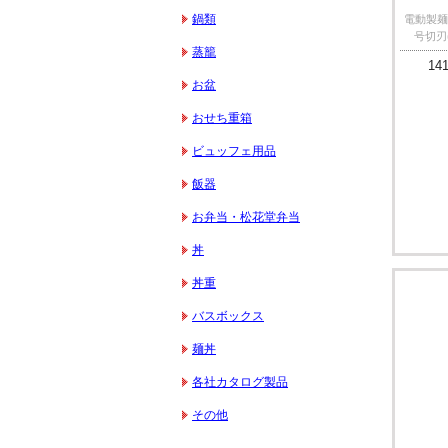
鍋類
電動製麺機 
号切刃(
蒸籠
141
お盆
おせち重箱
ビュッフェ用品
飯器
お弁当・松花堂弁当
丼
丼重
バスボックス
麺丼
各社カタログ製品
その他