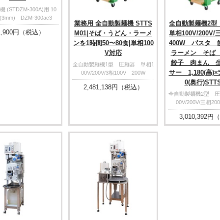
(STDZM-300A)用 10
3mm) DZM-300ac3
業務用 全自動製麺機 STTS
全自動製麺機2
,900
円（税込）
M01|そば・うどん・ラーメ
単相100V/200V
ンを1時間50〜80食|単相100
400W パスタ
V対応
ラーメン そば
餃子 肉まん 
全自動製麺機1型 圧麺器 単相1
サー 1,180(高)×5
00V/200V/3相100V 200W
0(奥行)STT
2,481,138
円（税込）
全自動製麺機2型 圧
00V/200V/三相20
3,010,392
円（