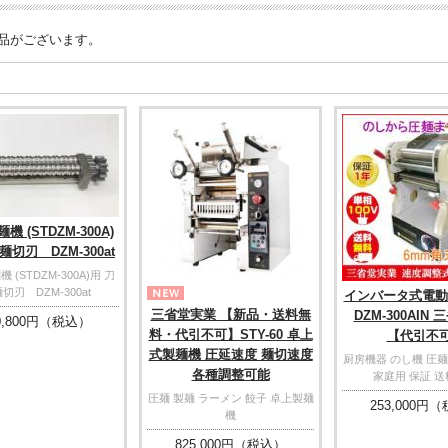
品がございます。
機 (STDZM-300A)
麺切刃 DZM-300at
 (STDZM-300A)用 刀
切刃 DZM-300at
インバータ式電動
三省堂実業 【新品・送料無
DZM-300AIN
,800
円（税込）
料・代引不可】STY-60 卓上
【代引不
式製麺機 圧延速度 麺切速度
厨房機器 のし機 圧麺
各種調整可能
家庭用 保証 
圧麺 製麺 ラーメン 餃子 卓上製麺
253,000
円（
機
825,000
円（税込）