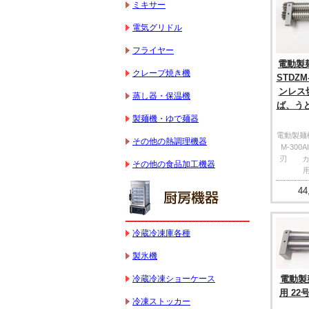
ミキサー
電気グリドル
フライヤー
電動製麺
クレープ焼き機
STDZM
ンレス
蒸し器・保温機
ば、うど
製麺機・ゆで麺器
電動製麺機(
その他の熱調理機器
M-300
刃 カ
その他の食品加工機器
用
44
冷蔵冷凍庫各種
製氷機
冷蔵冷凍ショーケース
電動製麺
用 22
冷凍ストッカー