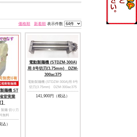
価格順
新着順
表示件数
電動製麺機 (STDZM-300A)
用 8号切刃(3.75mm) DZM-
300ac375
電動製麺機 (STDZM-300A)用 8号
切刃(3.75mm) DZM-300ac375
製麺機 ST
141,900
円（税込）
 三省堂実業
可】
 製麺 切り刃
送料無料
税込）