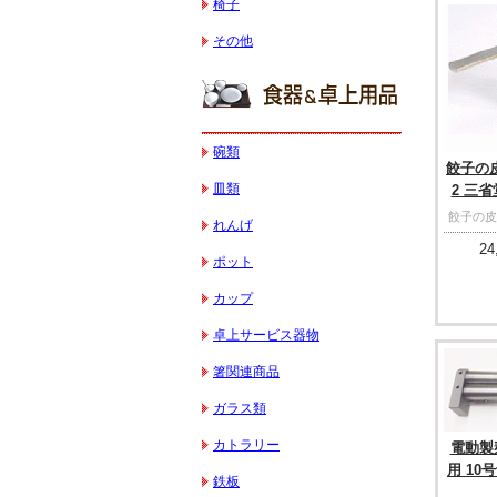
椅子
その他
碗類
餃子の皮
皿類
2 三
餃子の
れんげ
24
ポット
カップ
卓上サービス器物
箸関連商品
ガラス類
カトラリー
電動製麺
用 10号
鉄板