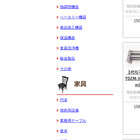
電動製麺機 
熱調理機器
号切刃(1.
ベーカリー機器
150
食品加工機器
保温機器
食器洗浄機
板金製品
その他
【代引
TDZM-
m)
電動製麺機 
号切刃(
円卓
158
焼肉等設備
業務用テーブル
座卓