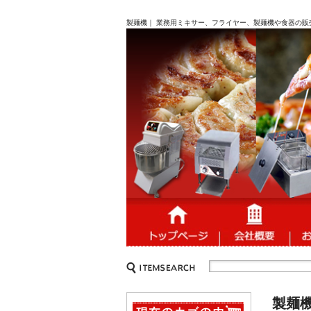
製麺機｜ 業務用ミキサー、フライヤー、製麺機や食器の販
製麺