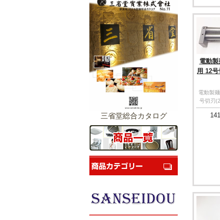
電動製麺
用 12号
電動製麺機 
号切刃(2
三省堂総合カタログ
141