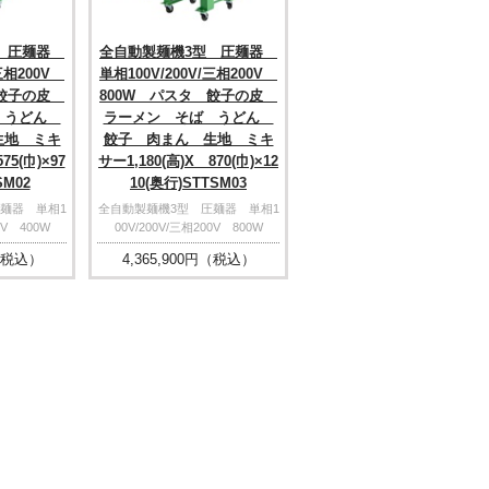
型 圧麺器
全自動製麺機3型 圧麺器
/三相200V
単相100V/200V/三相200V
 餃子の皮
800W パスタ 餃子の皮
 うどん
ラーメン そば うどん
生地 ミキ
餃子 肉まん 生地 ミキ
75(巾)×97
サー1,180(高)X 870(巾)×12
SM02
10(奥行)STTSM03
麺器 単相1
全自動製麺機3型 圧麺器 単相1
0V 400W
00V/200V/三相200V 800W
税込）
4,365,900
円（税込）