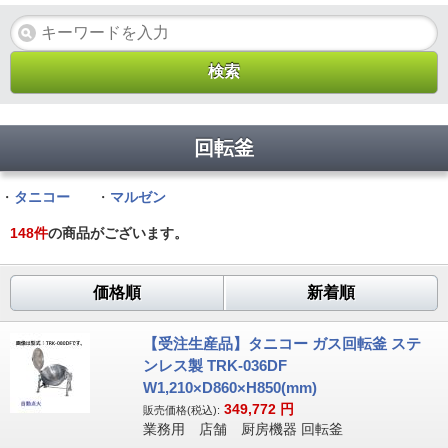
回転釜
・
タニコー
・
マルゼン
148
件
の商品がございます。
価格順
新着順
【受注生産品】タニコー ガス回転釜 ステ
ンレス製 TRK-036DF
W1,210×D860×H850(mm)
349,772
円
販売価格(税込):
業務用 店舗 厨房機器 回転釜