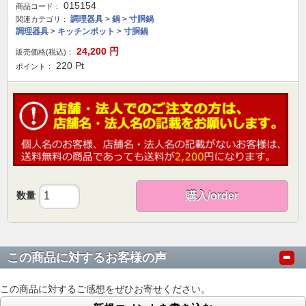
015154
商品コード：
調理器具
>
鍋
>
寸胴鍋
関連カテゴリ：
調理器具
>
キッチンポット
>
寸胴鍋
24,200
円
販売価格(税込)：
220
Pt
ポイント：
数量
購入/order
この商品に対するお客様の声
この商品に対するご感想をぜひお寄せください。