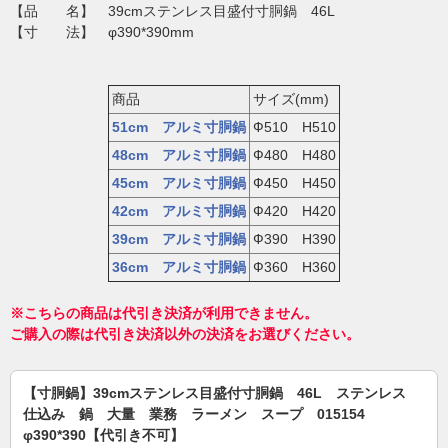
【品 名】 39cmステンレス目盛付寸胴鍋 46L
【寸 法】 φ390*390mm
商品
サイズ(mm)
51cm アルミ寸胴鍋
Ф510 H510
48cm アルミ寸胴鍋
Ф480 H480
45cm アルミ寸胴鍋
Ф450 H450
42cm アルミ寸胴鍋
Ф420 H420
39cm アルミ寸胴鍋
Ф390 H390
36cm アルミ寸胴鍋
Ф360 H360
※こちらの商品は代引き決済が利用できません。
ご購入の際は代引き決済以外の決済をお選びください。
【寸胴鍋】39cmステンレス目盛付寸胴鍋 46L ステンレス
仕込み 鍋 大量 業務 ラーメン スープ 015154
φ390*390【代引き不可】