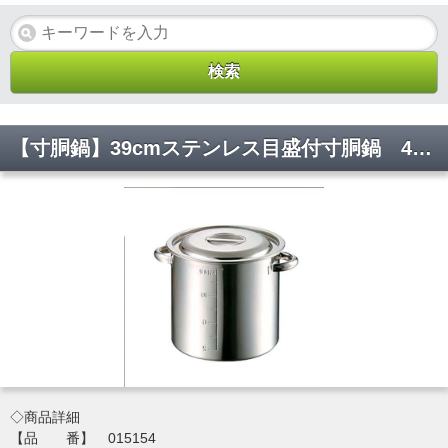
【寸胴鍋】39cmステンレス目盛付寸胴鍋 46L ステンレス 仕込み 鍋 大量 業務 ラーメン スープ 015154 φ390*390【代引き不可】
◇商品詳細
【品 番】 015154