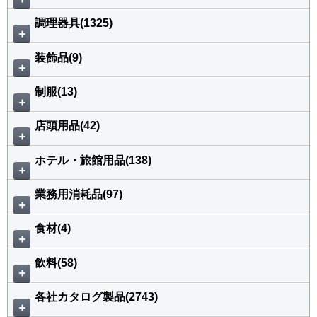
調理器具(1325)
＋
装飾品(9)
＋
制服(13)
＋
店頭用品(42)
＋
ホテル・旅館用品(138)
＋
業務用消耗品(97)
＋
食材(4)
＋
飲料(58)
＋
各社カタログ製品(2743)
＋