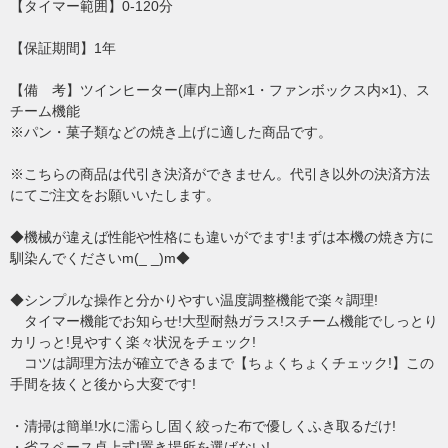
【タイマー範囲】0-120分
【保証期間】1年
【備 考】ツインヒーター(庫内上部×1・ファンボックス内×1)、ス
チーム機能
※パン・菓子類などの焼き上げに適した商品です。
※こちらの商品は代引き決済ができません。代引き以外の決済方法
にてご注文をお願いいたします。
◆機械が違えば性能や性格にも違いがでます!まずは本機の焼き方に
馴染んでくださいm(_ _)m◆
◆シンプルな操作と分かりやすい温度調整機能で楽々調理!
タイマー機能でお知らせ!大型耐熱ガラス!スチーム機能でしっとり
カリっと!見やすく楽々状況をチェック!
コツは調理方法が確立できるまで【ちょくちょくチェック!】この
手間を抜くと後から大変です!
・清掃は簡単!水に濡らし固く絞った布で優しくふき取るだけ!
・省スペース卓上式!置き場所を選ばない!