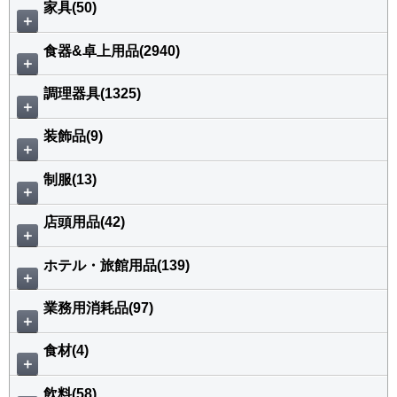
家具(50)
＋
食器&卓上用品(2940)
＋
調理器具(1325)
＋
装飾品(9)
＋
制服(13)
＋
店頭用品(42)
＋
ホテル・旅館用品(139)
＋
業務用消耗品(97)
＋
食材(4)
＋
飲料(58)