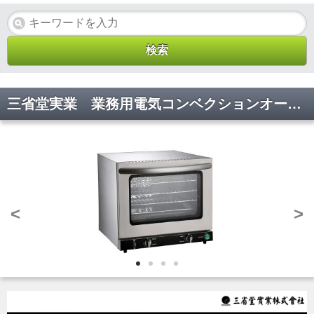
三省堂実業 業務用電気コンベクションオーブン 小型ベーカリーオーブン スチームコンベクションオーブン スチーム機能付き パントースター パン焼き機 単相200V STTE66F【代引不可】
<
>