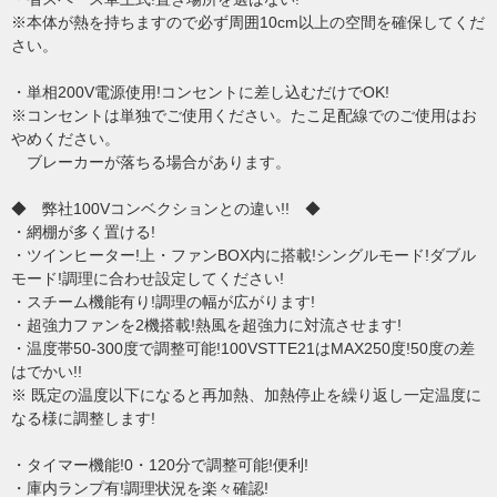
※本体が熱を持ちますので必ず周囲10cm以上の空間を確保してくだ
さい。
・単相200V電源使用!コンセントに差し込むだけでOK!
※コンセントは単独でご使用ください。たこ足配線でのご使用はお
やめください。
ブレーカーが落ちる場合があります。
◆ 弊社100V
コンベクションとの違い!! ◆
・網棚が多く置ける!
・ツインヒーター!上・ファンBOX内に搭載!シングルモード!ダブル
モード!調理に合わせ設定してください!
・スチーム機能有り!調理の幅が広がります!
・超強力ファンを2機搭載!熱風を超強力に対流させます!
・温度帯50-300度で調整可能!100VSTTE21はMAX250度!50度の差
はでかい!!
※ 既定の温度以下になると再加熱、加熱停止を繰り返し一定温度に
なる様に調整します!
・タイマー機能!0・120分で調整可能!便利!
・庫内ランプ有!調理状況を楽々確認!