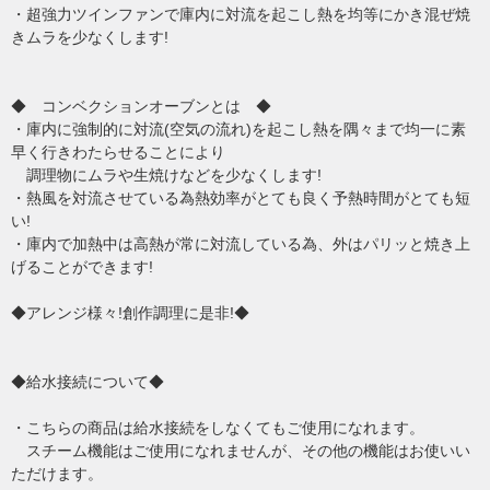
・超強力ツインファンで庫内に対流を起こし熱を均等にかき混ぜ焼
きムラを少なくします!
◆ コンベクションオーブンとは ◆
・庫内に強制的に対流(空気の流れ)を起こし熱を隅々まで均一に素
早く行きわたらせることにより
調理物にムラや生焼けなどを少なくします!
・熱風を対流させている為熱効率がとても良く予熱時間がとても短
い!
・庫内で加熱中は高熱が常に対流している為、外はパリッと焼き上
げることができます!
◆アレンジ様々!創作調理に是非!◆
◆給水接続について◆
・こちらの商品は給水接続をしなくてもご使用になれます。
スチーム機能はご使用になれませんが、その他の機能はお使いい
ただけます。