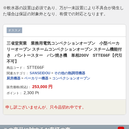
※軟水器の設置は必須であり、万が一未設置により不具合が発生し
た場合は保証の対象外となり、有償での対応となります。
オススメ
三省堂実業 業務用電気コンベクションオーブン 小型ベーカ
リーオーブン スチームコンベクションオーブン スチーム機能付
き パントースター パン焼き機 単相200V STTE66F【代引
不可】
STTE66F
商品コード：
SANSEIDOU
>
その他の熱調理機器
関連カテゴリ：
厨房機器
>
ベーカリー機器
>
コンベクションオーブン
253,000
円
販売価格(税込)：
2,300
Pt
ポイント：
申し訳ございませんが、只今品切れ中です。