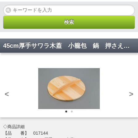
45cm厚手サワラ木蓋 小籠包 鍋 押さえ 木 仕込み 焼き 調理 厨房 017144φ450*厚さ15(mm)【代引き不可】
<
>
◇商品詳細
【品 番】 017144