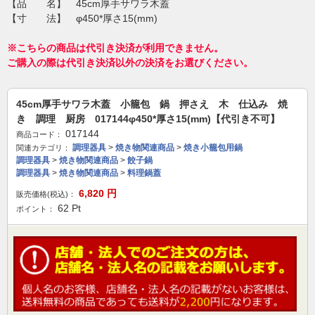
【品 名】 45cm厚手サワラ木蓋
【寸 法】 φ450*厚さ15(mm)
※こちらの商品は代引き決済が利用できません。
ご購入の際は代引き決済以外の決済をお選びください。
45cm厚手サワラ木蓋 小籠包 鍋 押さえ 木 仕込み 焼
き 調理 厨房 017144φ450*厚さ15(mm)【代引き不可】
017144
商品コード：
調理器具
>
焼き物関連商品
>
焼き小籠包用鍋
関連カテゴリ：
調理器具
>
焼き物関連商品
>
餃子鍋
調理器具
>
焼き物関連商品
>
料理鍋蓋
6,820
円
販売価格(税込)：
62
Pt
ポイント：