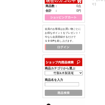
可】
商品数：
0点
合計 ：
0円
会員のお客様はお買い物ごとに
お得なポイントをプレゼント！
今なら会員登録するだけで
１００P
を差し上げます。
商品カテゴリから選ぶ
商品名を入力