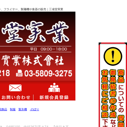
キサー、フライヤー、製麺機や食器の販売｜三省堂実業
装飾品
制服
製氷機
のぼり
0485100 内径267*高さ74 【代引き不