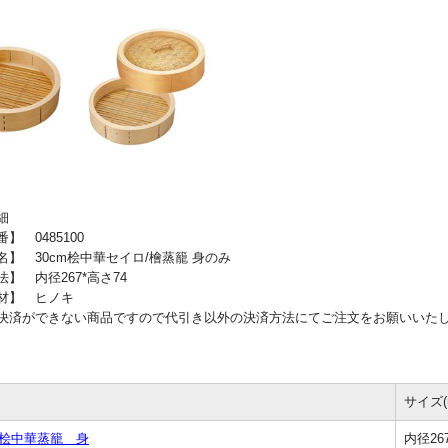
細
 0485100
】 30cm桧中華セイロ/檜蒸籠 身のみ
】 内径267*高さ74
材】 ヒノキ
決済ができない商品ですので代引き以外の決済方法にてご注文をお願いいた
サイズ(
 桧中華蒸籠 身
内径26