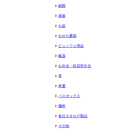
鍋類
蒸籠
お盆
おせち重箱
ビュッフェ用品
飯器
お弁当・松花堂弁当
丼
丼重
バスボックス
麺丼
各社カタログ製品
その他