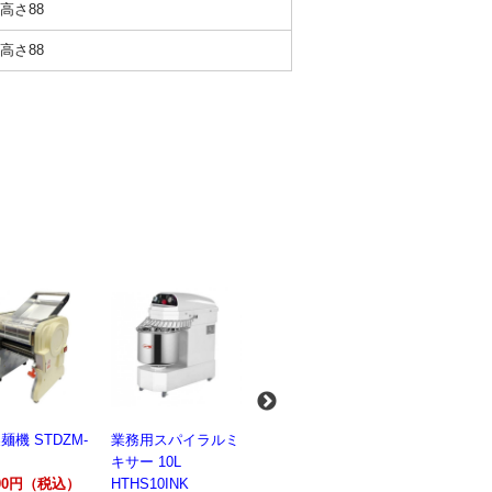
高さ88
高さ88
麺機 STDZM-
業務用スパイラルミ
業務用スパイラルミ
業務用電気
キサー 10L
キサー 30L
ションオー
800円（税込）
HTHS10INK
HTHS30IN
STTE21