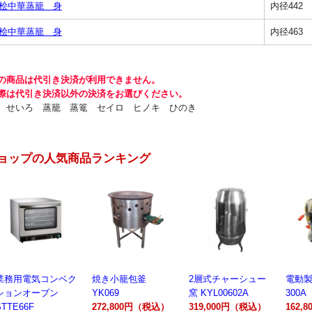
 桧中華蒸籠 身
内径442 
 桧中華蒸籠 身
内径463 
の商品は代引き決済が利用できません。
際は代引き決済以外の決済をお選びください。
 せいろ 蒸籠 蒸篭 セイロ ヒノキ ひのき
ョップの人気商品ランキング
業務用電気コンベク
焼き小籠包釜
2層式チャーシュー
電動製
ションオーブン
YK069
窯 KYL00602A
300A
STTE66F
272,800円（税込）
319,000円（税込）
162,