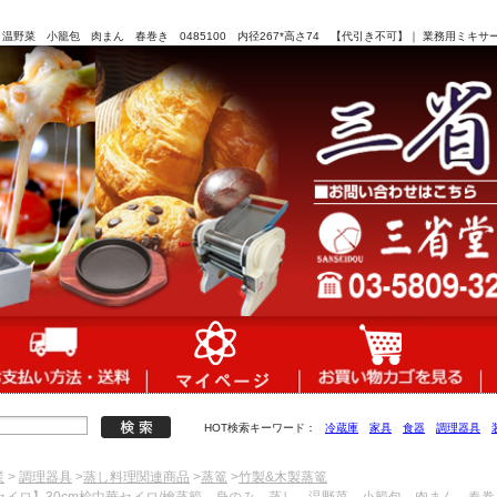
 温野菜 小籠包 肉まん 春巻き 0485100 内径267*高さ74 【代引き不可】｜ 業務用ミ
HOT検索キーワード：
冷蔵庫
家具
食器
調理器具
業
>
調理器具
>
蒸し料理関連商品
>
蒸篭
>
竹製&木製蒸篭
セイロ】30cm桧中華セイロ/檜蒸籠 身のみ 蒸し 温野菜 小籠包 肉まん 春巻き 