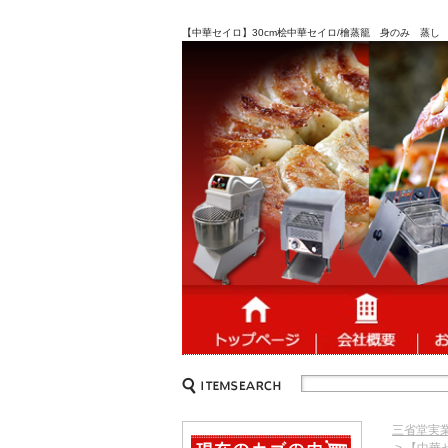
【中華セイロ】30cm桧中華セイロ/檜蒸籠 身のみ 蒸し
三省堂実
> 【中華