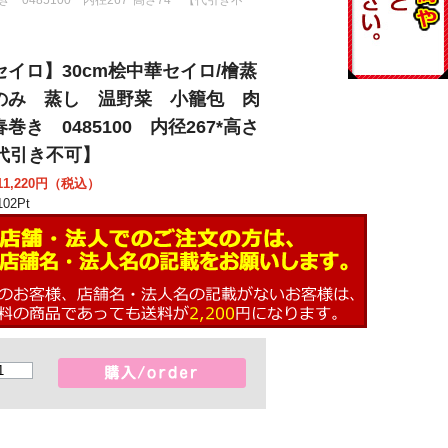
セイロ】30cm桧中華セイロ/檜蒸
のみ 蒸し 温野菜 小籠包 肉
巻き 0485100 内径267*高さ
【代引き不可】
1,220
円（税込）
02
Pt