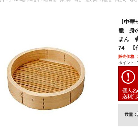
【中華
籠 身
まん 春
74 
販売価格: 1
ポイント: 1