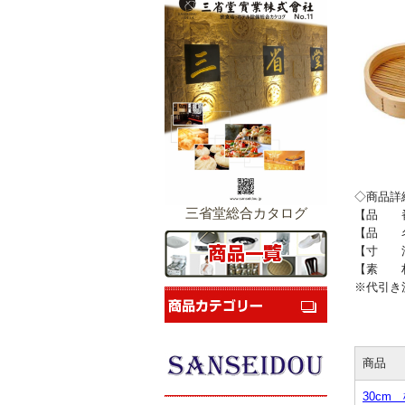
◇商品詳
三省堂総合カタログ
【品 番】
【品 名
【寸 法
【素 
※代引き
商品
30cm