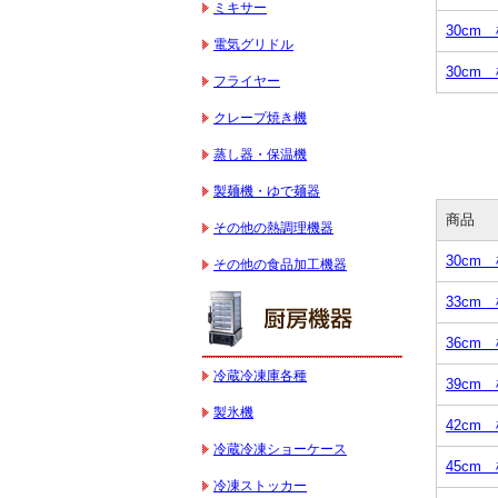
ミキサー
30cm
電気グリドル
30cm
フライヤー
クレープ焼き機
蒸し器・保温機
製麺機・ゆで麺器
商品
その他の熱調理機器
30cm
その他の食品加工機器
33cm
36cm
冷蔵冷凍庫各種
39cm
製氷機
42cm
冷蔵冷凍ショーケース
45cm
冷凍ストッカー