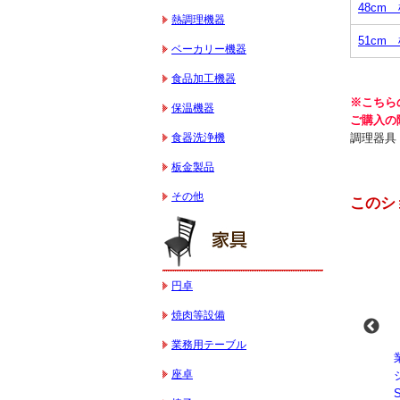
48cm
熱調理機器
51cm
ベーカリー機器
食品加工機器
※こちら
保温機器
ご購入の
食器洗浄機
調理器具
板金製品
その他
このシ
円卓
焼肉等設備
業務用テーブル
-
業務用スパイラルミ
業務用スパイラルミ
業務用電気コンベク
座卓
キサー 10L
キサー 30L
ションオーブン
HTHS10INK
HTHS30IN
STTE21