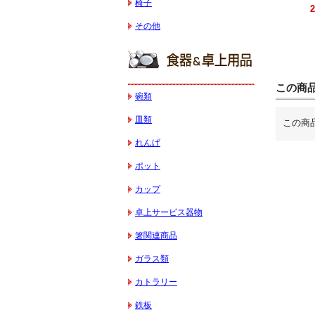
椅子
330,000円（税込）
595,100円（税込）
184,800円（税込）
その他
この商
碗類
皿類
この商
れんげ
ポット
カップ
卓上サービス器物
箸関連商品
ガラス類
カトラリー
鉄板