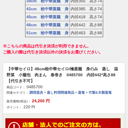
39cm 桧中華蒸籠 身
内径355 高さ74
42cm 桧中華蒸籠 身
内径385 高さ74
45cm 桧中華蒸籠 身
内径418 高さ74
48cm 桧中華蒸籠 身
内径442 高さ88
51cm 桧中華蒸籠 身
内径463 高さ88
※こちらの商品は代引き決済が利用できません。
ご購入の際は代引き決済以外の決済をお選びください。
【中華セイロ】48cm桧中華セイロ/檜蒸籠 身のみ 蒸し 温
野菜 小籠包 肉まん 春巻き 0485700 内径442*高さ88
【代引き不可】
0485700
商品コード：
調理器具
>
蒸し料理関連商品
>
蒸篭
>
竹製&木製蒸篭
関連カテゴリ：
24,200
円
販売価格(税込)：
220
Pt
ポイント：