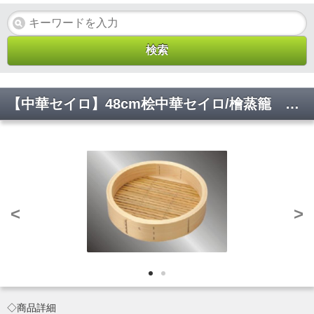
【中華セイロ】48cm桧中華セイロ/檜蒸籠 身のみ 蒸し 温野菜 小籠包 肉まん 春巻き 0485700 内径442*高さ88 【代引き不可】
<
>
◇商品詳細