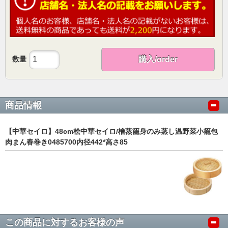
数量
購入/order
商品情報
【中華セイロ】48cm桧中華セイロ/檜蒸籠身のみ蒸し温野菜小籠包
肉まん春巻き0485700内径442*高さ85
この商品に対するお客様の声