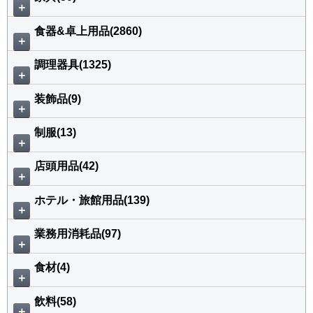
＋
食器&卓上用品(2860)
＋
調理器具(1325)
＋
装飾品(9)
＋
制服(13)
＋
店頭用品(42)
＋
ホテル・旅館用品(139)
＋
業務用消耗品(97)
＋
食材(4)
＋
飲料(58)
＋