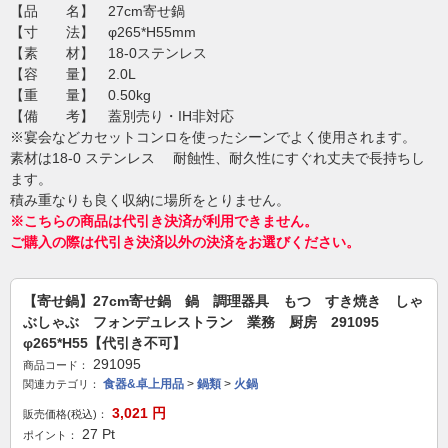
【品 名】 27cm寄せ鍋
【寸 法】 φ265*H55mm
【素 材】 18-0ステンレス
【容 量】 2.0L
【重 量】 0.50kg
【備 考】 蓋別売り・IH非対応
※宴会などカセットコンロを使ったシーンでよく使用されます。
素材は18-0 ステンレス 耐蝕性、耐久性にすぐれ丈夫で長持ちし
ます。
積み重なりも良く収納に場所をとりません。
※こちらの商品は代引き決済が利用できません。
ご購入の際は代引き決済以外の決済をお選びください。
【寄せ鍋】27cm寄せ鍋 鍋 調理器具 もつ すき焼き しゃ
ぶしゃぶ フォンデュレストラン 業務 厨房 291095
φ265*H55【代引き不可】
291095
商品コード：
食器&卓上用品
>
鍋類
>
火鍋
関連カテゴリ：
3,021
円
販売価格(税込)：
27
Pt
ポイント：