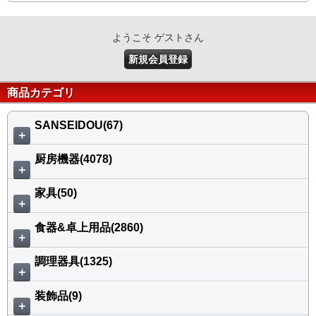
ようこそ ゲストさん
新規会員登録
商品カテゴリ
SANSEIDOU(67)
＋
厨房機器(4078)
＋
家具(50)
＋
食器&卓上用品(2860)
＋
調理器具(1325)
＋
装飾品(9)
＋