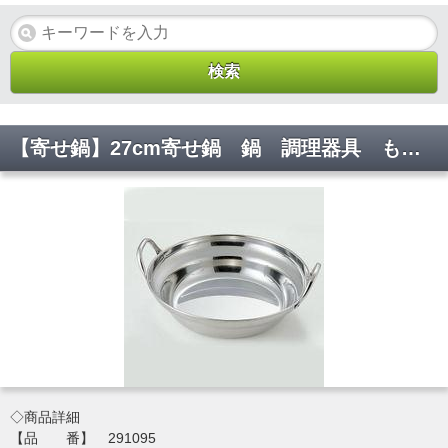
【寄せ鍋】27cm寄せ鍋 鍋 調理器具 もつ すき焼き しゃぶしゃぶ フォンデュレストラン 業務 厨房 291095 φ265*H55【代引き不可】
◇商品詳細
【品 番】 291095