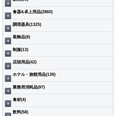
＋
食器&卓上用品(2860)
＋
調理器具(1325)
＋
装飾品(9)
＋
制服(13)
＋
店頭用品(42)
＋
ホテル・旅館用品(139)
＋
業務用消耗品(97)
＋
食材(4)
＋
飲料(58)
＋