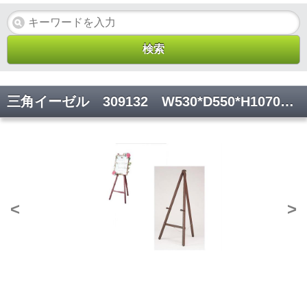
三角イーゼル 309132 W530*D550*H1070【代引き不可】
<
>