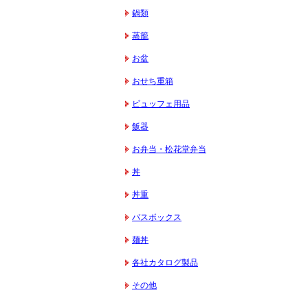
鍋類
蒸籠
お盆
おせち重箱
ビュッフェ用品
飯器
お弁当・松花堂弁当
丼
丼重
バスボックス
麺丼
各社カタログ製品
その他