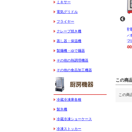
ミキサー
電気グリドル
フライヤー
-
業務用スパイラルミ
業務用スパイラルミ
業務用電気コンベク
クレープ焼き機
キサー 10L
キサー 30L
ションオーブン
蒸し器・保温機
HTHS10INK
HTHS30IN
STTE21
330,000円（税込）
595,100円（税込）
184,800円（税込）
製麺機・ゆで麺器
その他の熱調理機器
その他の食品加工機器
この商
この商
冷蔵冷凍庫各種
製氷機
冷蔵冷凍ショーケース
冷凍ストッカー