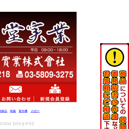
装飾品
制服
製氷機
のぼり
323250【代引き不可】