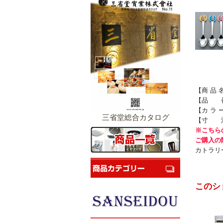
【商 品
【品 番】
【カ ラ 
三省堂総合カタログ
【寸 法
※こちら
ご購入の
カトラリ
このシ