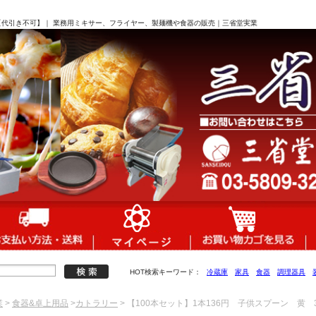
50【代引き不可】｜ 業務用ミキサー、フライヤー、製麺機や食器の販売｜三省堂実業
HOT検索キーワード：
冷蔵庫
家具
食器
調理器具
業
>
食器&卓上用品
>
カトラリー
> 【100本セット】1本136円 子供スプーン 黄 