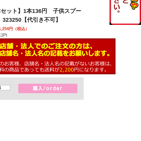
本セット】1本136円 子供スプー
323250【代引き不可】
,254
円（税込）
11
Pt