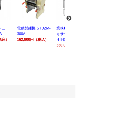
麺機 STDZM-
業務用スパイラルミ
業務用スパイラルミ
業務用電気
キサー 10L
キサー 30L
ションオー
800円（税込）
HTHS10INK
HTHS30IN
STTE21
330,000円（税込）
595,100円（税込）
184,800