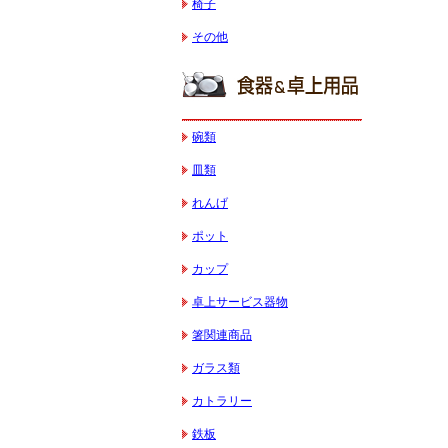
椅子
その他
碗類
皿類
れんげ
ポット
カップ
卓上サービス器物
箸関連商品
ガラス類
カトラリー
鉄板