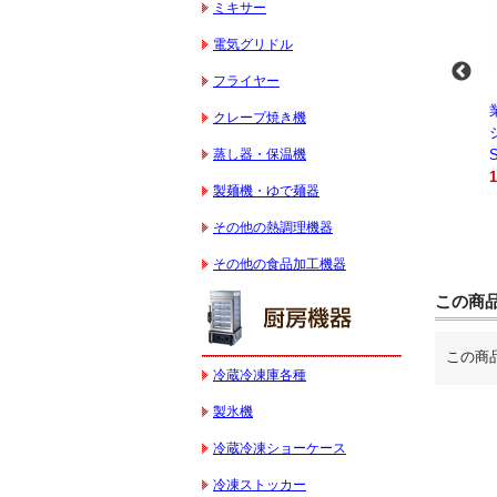
ミキサー
電気グリドル
フライヤー
-
業務用スパイラルミ
業務用スパイラルミ
業務用電気コンベク
クレープ焼き機
キサー 10L
キサー 30L
ションオーブン
蒸し器・保温機
HTHS10INK
HTHS30IN
STTE21
330,000円（税込）
595,100円（税込）
184,800円（税込）
製麺機・ゆで麺器
その他の熱調理機器
その他の食品加工機器
この商
この商
冷蔵冷凍庫各種
製氷機
冷蔵冷凍ショーケース
冷凍ストッカー