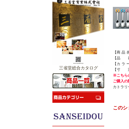
【商 品
【品 番】
【カ ラ 
三省堂総合カタログ
【寸 法
※こちら
ご購入の
カトラリー
このシ