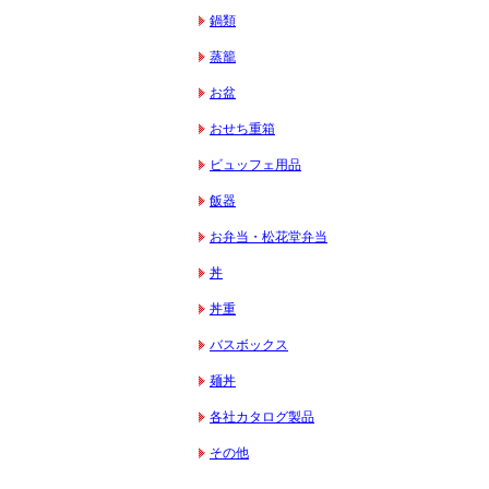
鍋類
蒸籠
お盆
おせち重箱
ビュッフェ用品
飯器
お弁当・松花堂弁当
丼
丼重
バスボックス
麺丼
各社カタログ製品
その他