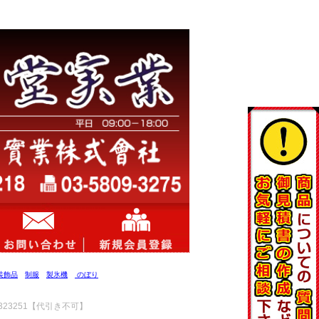
装飾品
制服
製氷機
のぼり
323251【代引き不可】