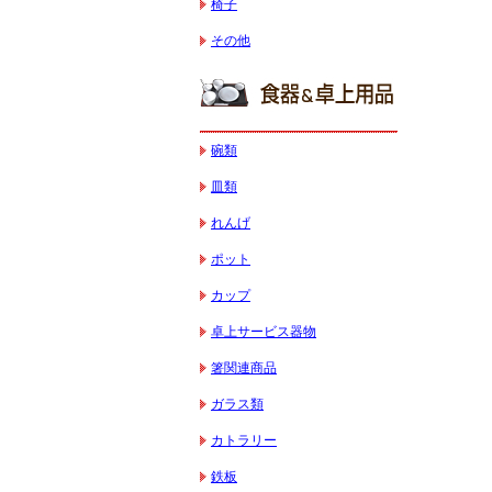
椅子
その他
碗類
皿類
れんげ
ポット
カップ
卓上サービス器物
箸関連商品
ガラス類
カトラリー
鉄板