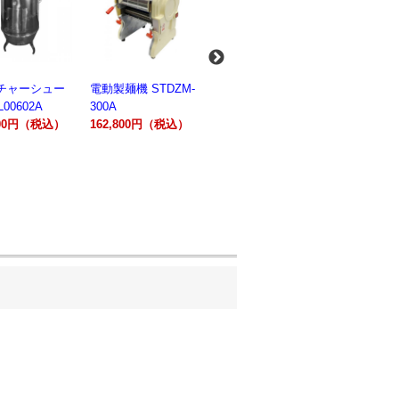
麺機 STDZM-
業務用スパイラルミ
業務用スパイラルミ
業務用電気
キサー 10L
キサー 30L
ションオー
800円（税込）
HTHS10INK
HTHS30IN
STTE21
330,000円（税込）
595,100円（税込）
184,800