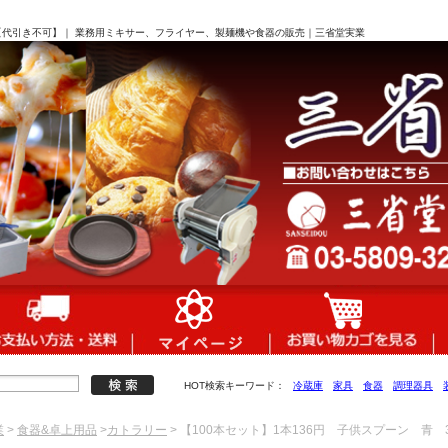
51【代引き不可】｜ 業務用ミキサー、フライヤー、製麺機や食器の販売｜三省堂実業
HOT検索キーワード：
冷蔵庫
家具
食器
調理器具
業
>
食器&卓上用品
>
カトラリー
> 【100本セット】1本136円 子供スプーン 青 