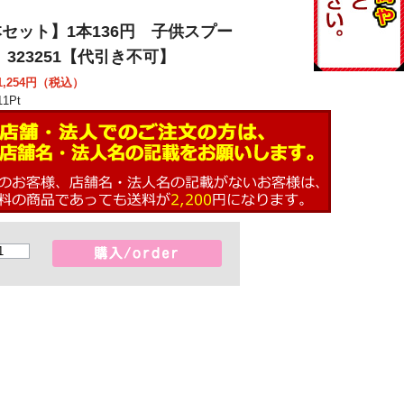
本セット】1本136円 子供スプー
323251【代引き不可】
,254
円（税込）
11
Pt