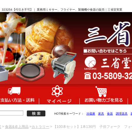
黄 323254【代引き不可】｜ 業務用ミキサー、フライヤー、製麺機や食器の販売｜三省堂実業
HOT検索キーワード：
冷蔵庫
家具
食器
調理器具
業
>
食器&卓上用品
>
カトラリー
> 【100本セット】1本136円 子供フォーク フォ