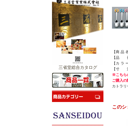
【商 品
【品 番】
【カ ラ 
三省堂総合カタログ
【寸 法
※こちら
ご購入の
カトラリー
このシ