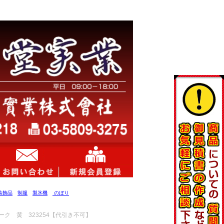
装飾品
制服
製氷機
のぼり
ーク 黄 323254【代引き不可】