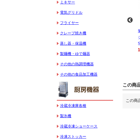
ミキサー
電気グリドル
フライヤー
電動製麺機 STDZM-
業務用スパイラルミ
業務用スパイラルミ
業務
クレープ焼き機
300A
キサー 10L
キサー 30L
ショ
蒸し器・保温機
162,800円（税込）
HTHS10INK
HTHS30IN
STTE
330,000円（税込）
595,100円（税込）
184,
製麺機・ゆで麺器
その他の熱調理機器
その他の食品加工機器
この商
この商
冷蔵冷凍庫各種
製氷機
冷蔵冷凍ショーケース
冷凍ストッカー