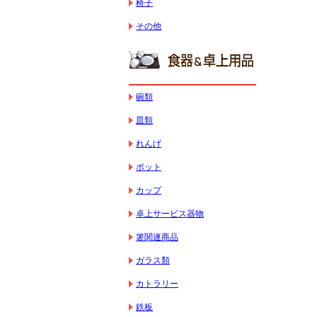
椅子
その他
碗類
皿類
れんげ
ポット
カップ
卓上サービス器物
箸関連商品
ガラス類
カトラリー
鉄板