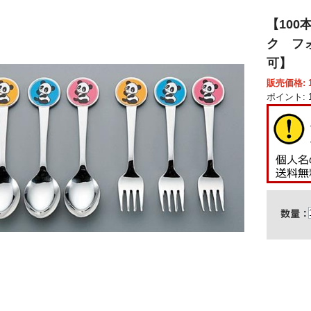
【100
ク フォ
可】
販売価格: 1
ポイント: 