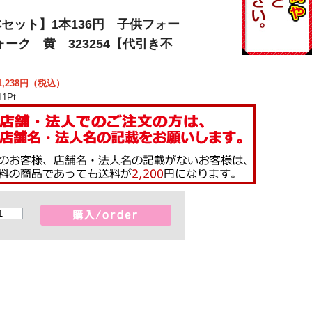
本セット】1本136円 子供フォー
ーク 黄 323254【代引き不
,238
円（税込）
11
Pt