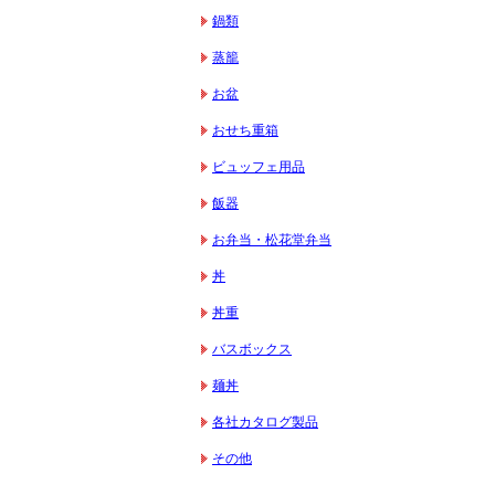
鍋類
蒸籠
お盆
おせち重箱
ビュッフェ用品
飯器
お弁当・松花堂弁当
丼
丼重
バスボックス
麺丼
各社カタログ製品
その他