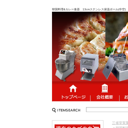
韓国料理&カレー食器 13cmステンレス保温ボール(中空) 
三省堂実
> 韓国料