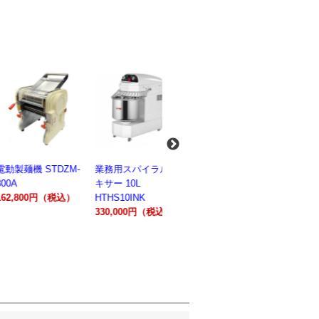
麺機 STDZM-
業務用スパイラルミ
業務用スパイラルミ
業務用電気
キサー 10L
キサー 30L
ションオー
800円（税込）
HTHS10INK
HTHS30IN
STTE21
330,000円（税込）
595,100円（税込）
184,800