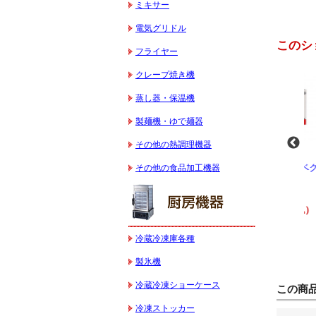
ミキサー
電気グリドル
このシ
フライヤー
クレープ焼き機
蒸し器・保温機
製麺機・ゆで麺器
その他の熱調理機器
-
業務用スパイラルミ
業務用スパイラルミ
業務用電気コンベク
その他の食品加工機器
キサー 10L
キサー 30L
ションオーブン
HTHS10INK
HTHS30IN
STTE21
330,000円（税込）
595,100円（税込）
184,800円（税込）
冷蔵冷凍庫各種
製氷機
冷蔵冷凍ショーケース
この商
冷凍ストッカー