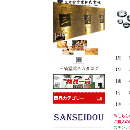
【品 番】
三省堂総合カタログ
【品 名
【素 
【寸 法】
【備 
※こちら
ご購入の
ステンレ