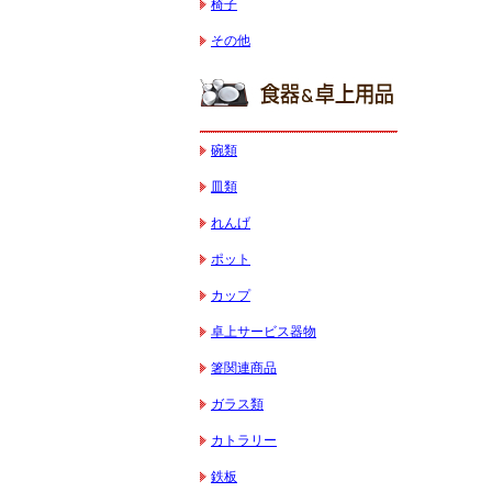
椅子
その他
碗類
皿類
れんげ
ポット
カップ
卓上サービス器物
箸関連商品
ガラス類
カトラリー
鉄板