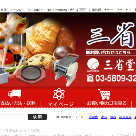
食器 ステンレス 929-882-62 Φ130*55(mm)【代引き不可】｜ 業務用ミキサー、フライヤ
HOT検索キーワード：
冷蔵庫
家具
食器
調理器具
業
>
食器&卓上用品
>
碗類
理&カレー食器 13cmステンレス保温ボール(中空) 食器 ステンレス 929-882-62