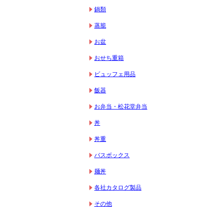
鍋類
蒸籠
お盆
おせち重箱
ビュッフェ用品
飯器
お弁当・松花堂弁当
丼
丼重
バスボックス
麺丼
各社カタログ製品
その他