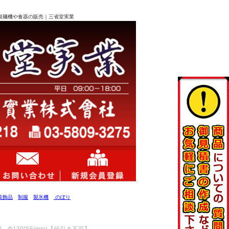
ー、製麺機や食器の販売｜三省堂実業
装飾品
制服
製氷機
のぼり
 Φ130*55(mm)【代引き不可】