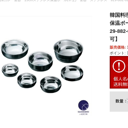
韓国料
保温ボ
29-88
可】
販売価格: 1
ポイント: 