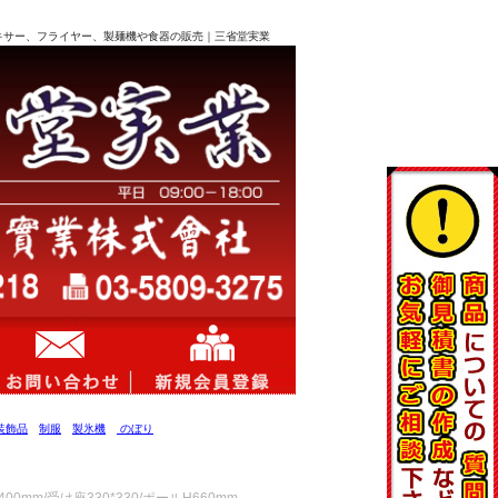
務用ミキサー、フライヤー、製麺機や食器の販売｜三省堂実業
装飾品
制服
製氷機
のぼり
m/受け座330*330/ポールH660mm