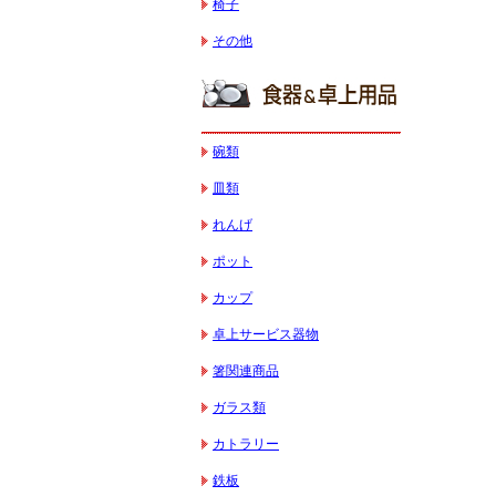
椅子
その他
碗類
皿類
れんげ
ポット
カップ
卓上サービス器物
箸関連商品
ガラス類
カトラリー
鉄板