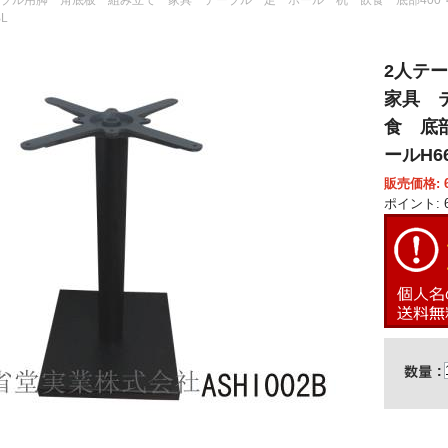
BL
2人テ
家具 
食 底部4
ールH66
販売価格: 6
ポイント: 