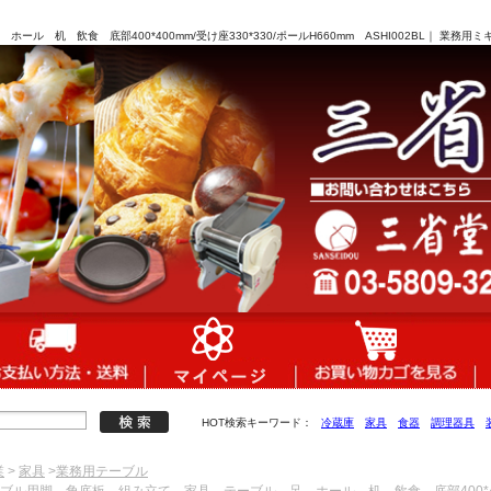
ル 机 飲食 底部400*400mm/受け座330*330/ポールH660mm ASHI002BL｜ 業
HOT検索キーワード：
冷蔵庫
家具
食器
調理器具
業
>
家具
>
業務用テーブル
ーブル用脚 角底板 組み立て 家具 テーブル 足 ホール 机 飲食 底部400*400m