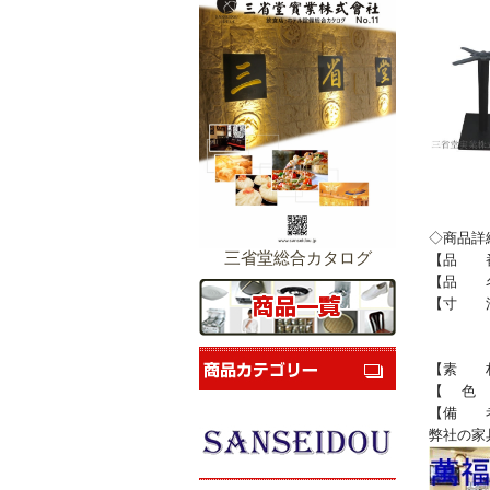
◇商品詳
三省堂総合カタログ
【品 番】 
【品 名
【寸 法】
受け座
ポール
【
【 色
【備 考
弊社の家