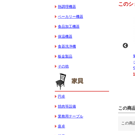
このシ
熱調理機器
ベーカリー機器
食品加工機器
保温機器
食器洗浄機
-
業務用スパイラルミ
業務用スパイラルミ
業務用電気コンベク
板金製品
キサー 10L
キサー 30L
ションオーブン
その他
HTHS10INK
HTHS30IN
STTE21
330,000円（税込）
595,100円（税込）
184,800円（税込）
円卓
焼肉等設備
この商
業務用テーブル
この商
座卓