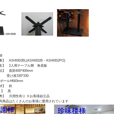
細
ASHI002BL(ASHI002B・ASHI002PO)
】 2人用テーブル脚 角底板
 底部400*400mm
330*330
H660mm
素 材】 鉄
 】 黒
】 汎用性有り ※お客様組立品
具商品はたくさんのお客様に愛用されています