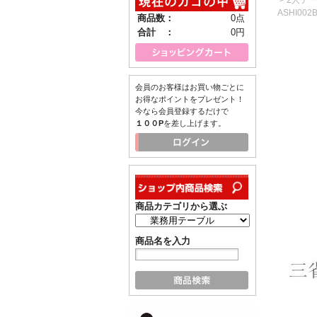
ASHI002
商品数：
0点
合計 ：
0円
会員のお客様はお買い物ごとに
お得なポイントをプレゼント！
今なら会員登録するだけで
１００P
を差し上げます。
商品カテゴリから選ぶ
商品名を入力