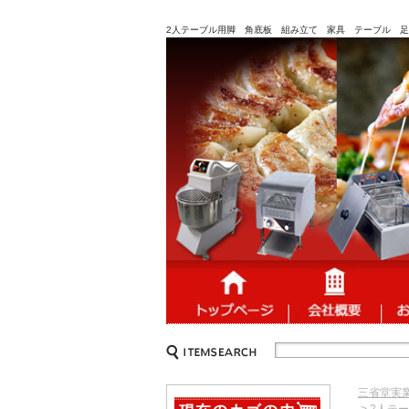
2人テーブル用脚 角底板 組み立て 家具 テーブル 足 ホー
三省堂実
> 2人テ