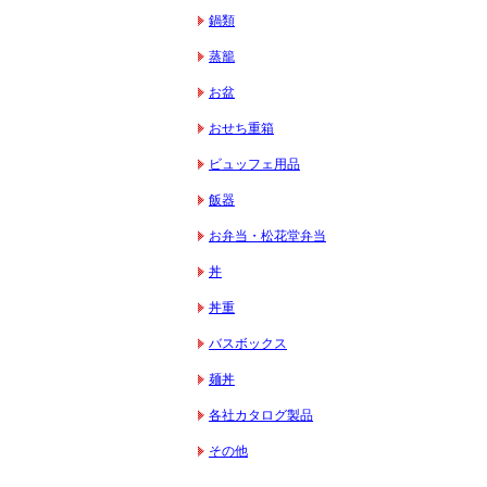
鍋類
蒸籠
お盆
おせち重箱
ビュッフェ用品
飯器
お弁当・松花堂弁当
丼
丼重
バスボックス
麺丼
各社カタログ製品
その他