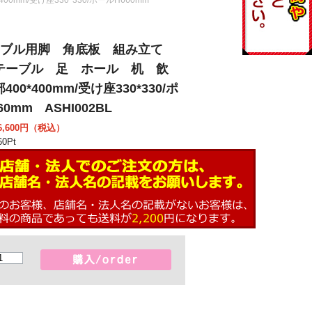
ーブル用脚 角底板 組み立て
テーブル 足 ホール 机 飲
00*400mm/受け座330*330/ポ
0mm ASHI002BL
,600
円（税込）
60
Pt