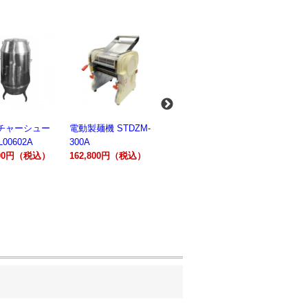
麺機 STDZM-
業務用スパイラルミ
業務用スパイラルミ
業務用電気
キサー 10L
キサー 30L
ションオー
800円（税込）
HTHS10INK
HTHS30IN
STTE21
330,000円（税込）
595,100円（税込）
184,800