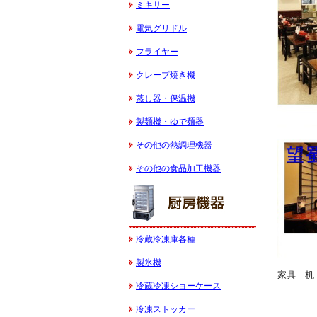
ミキサー
電気グリドル
フライヤー
クレープ焼き機
蒸し器・保温機
製麺機・ゆで麺器
その他の熱調理機器
その他の食品加工機器
冷蔵冷凍庫各種
製氷機
家具 机
冷蔵冷凍ショーケース
冷凍ストッカー