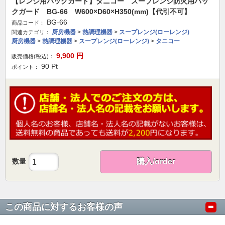
【レンジ用バックガード】タニコー スープレンジ防火用バッ
クガード BG-66 W600×D60×H350(mm)【代引不可】
BG-66
商品コード：
厨房機器
>
熱調理機器
>
スープレンジ(ローレンジ)
関連カテゴリ：
厨房機器
>
熱調理機器
>
スープレンジ(ローレンジ)
>
タニコー
9,900
円
販売価格(税込)：
90
Pt
ポイント：
数量
購入/order
この商品に対するお客様の声