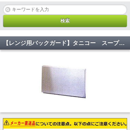
【レンジ用バックガード】タニコー スープレンジ防火用バックガード BG-66 W600×D60×H350(mm)【代引不可】