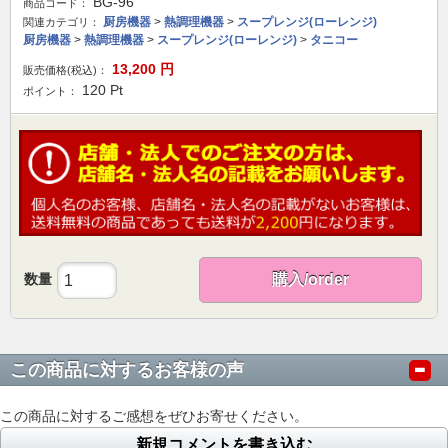
BG-96
商品コード：
厨房機器
>
熱調理機器
>
スープレンジ(ローレンジ)
関連カテゴリ：
厨房機器
>
熱調理機器
>
スープレンジ(ローレンジ)
>
タニコー
13,200
円
販売価格(税込)：
120
Pt
ポイント：
数量
購入/order
この商品に対するお客様の声
この商品に対するご感想をぜひお寄せください。
新規コメントを書き込む