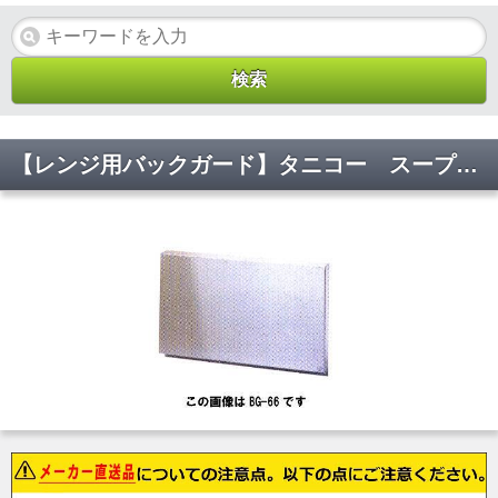
【レンジ用バックガード】タニコー スープレンジ防火用バックガード BG-96 W900×D60×H350(mm)【代引不可】