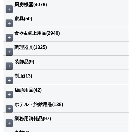
厨房機器(4078)
＋
家具(50)
＋
食器&卓上用品(2940)
＋
調理器具(1325)
＋
装飾品(9)
＋
制服(13)
＋
店頭用品(42)
＋
ホテル・旅館用品(138)
＋
業務用消耗品(97)
＋