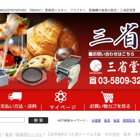
00*D700*H30 TB0042｜ 業務用ミキサー、フライヤー、製麺機や食器の販売｜三省堂実業
HOT検索キーワード：
冷蔵庫
家具
食器
調理器具
業
>
家具
>
業務用テーブル
> 【送料無料】4人用テーブル天板 木目茶色 家具 天板 W11