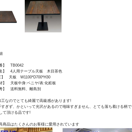
細
】 TB0042
】 4人用テーブル天板 木目茶色
】 天板 W1100*D700*H30
】 天板中身:ベニヤ/表:化粧板
】 送料無料、離島別
加工なのでとても綺麗で高級感があります!
手すぎず、かといって光沢があるので地味すぎません、とても落ち着ける柄で
して頂ける品です!
具商品はたくさんのお客様に愛用されています