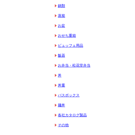
鍋類
蒸籠
お盆
おせち重箱
ビュッフェ用品
飯器
お弁当・松花堂弁当
丼
丼重
バスボックス
麺丼
各社カタログ製品
その他