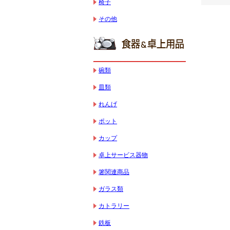
椅子
その他
碗類
皿類
れんげ
ポット
カップ
卓上サービス器物
箸関連商品
ガラス類
カトラリー
鉄板