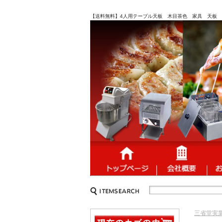
【送料無料】4人用テーブル天板 木目茶色 家具 天板 W11
三省堂実