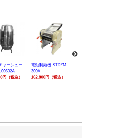
麺機 STDZM-
業務用スパイラルミ
業務用スパイラルミ
業務用電気
キサー 10L
キサー 30L
ションオー
800円（税込）
HTHS10INK
HTHS30IN
STTE21
330,000円（税込）
595,100円（税込）
184,800