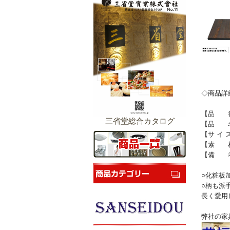
◇商品詳
【品 番
三省堂総合カタログ
【品 名
【サ イ ズ
【素 材
【備 考
○化粧板
○柄も派
長く愛用
弊社の家