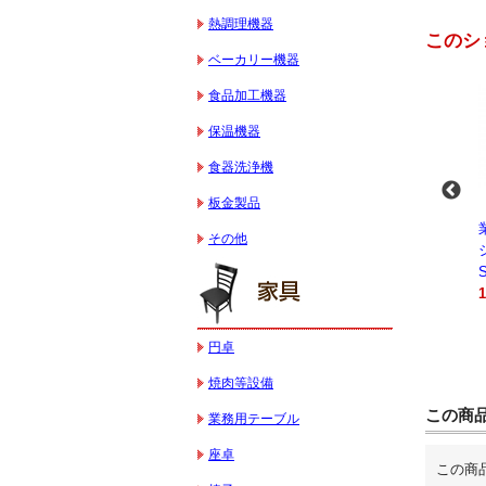
熱調理機器
このシ
ベーカリー機器
食品加工機器
保温機器
食器洗浄機
板金製品
-
業務用スパイラルミ
業務用スパイラルミ
業務用電気コンベク
その他
キサー 10L
キサー 30L
ションオーブン
HTHS10INK
HTHS30IN
STTE21
330,000円（税込）
595,100円（税込）
184,800円（税込）
円卓
焼肉等設備
この商
業務用テーブル
座卓
この商