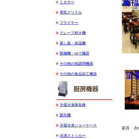
ミキサー
電気グリドル
フライヤー
クレープ焼き機
蒸し器・保温機
製麺機・ゆで麺器
その他の熱調理機器
その他の食品加工機器
冷蔵冷凍庫各種
製氷機
冷蔵冷凍ショーケース
家具 赤
冷凍ストッカー