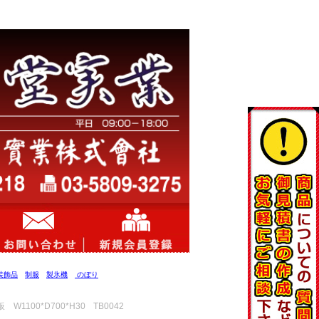
装飾品
制服
製氷機
のぼり
00*D700*H30 TB0042