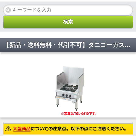
【新品・送料無料・代引不可】タニコーガスローレンジ【スープレンジ】 TGL-B0610AF (圧電点火式) W600*D750*H450(mm)