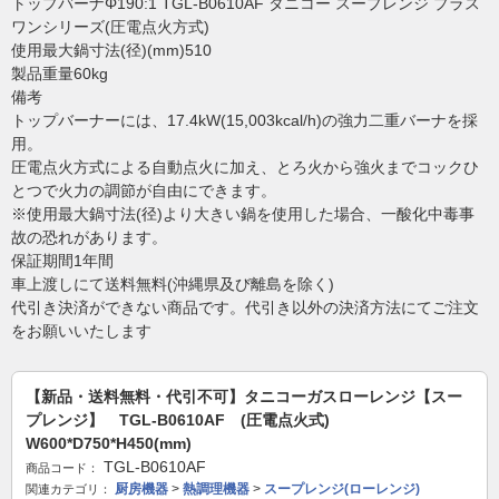
トップバーナΦ190:1 TGL-B0610AF タニコー スープレンジ プラス
ワンシリーズ(圧電点火方式)
使用最大鍋寸法(径)(mm)510
製品重量60kg
備考
トップバーナーには、17.4kW(15,003kcal/h)の強力二重バーナを採
用。
圧電点火方式による自動点火に加え、とろ火から強火までコックひ
とつで火力の調節が自由にできます。
※使用最大鍋寸法(径)より大きい鍋を使用した場合、一酸化中毒事
故の恐れがあります。
保証期間1年間
車上渡しにて送料無料(沖縄県及び離島を除く)
代引き決済ができない商品です。代引き以外の決済方法にてご注文
をお願いいたします
【新品・送料無料・代引不可】タニコーガスローレンジ【スー
プレンジ】 TGL-B0610AF (圧電点火式)
W600*D750*H450(mm)
TGL-B0610AF
商品コード：
厨房機器
>
熱調理機器
>
スープレンジ(ローレンジ)
関連カテゴリ：