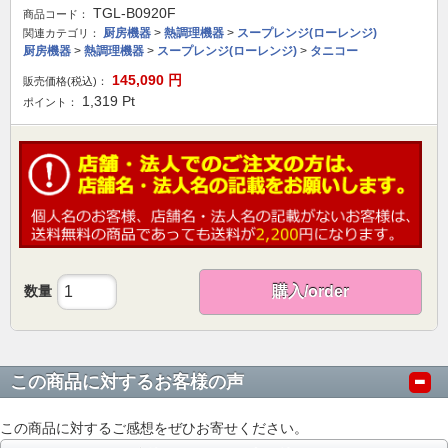
TGL-B0920F
商品コード：
厨房機器
>
熱調理機器
>
スープレンジ(ローレンジ)
関連カテゴリ：
厨房機器
>
熱調理機器
>
スープレンジ(ローレンジ)
>
タニコー
145,090
円
販売価格(税込)：
1,319
Pt
ポイント：
数量
購入/order
この商品に対するお客様の声
この商品に対するご感想をぜひお寄せください。