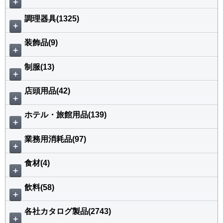
＋
調理器具(1325)
＋
装飾品(9)
＋
制服(13)
＋
店頭用品(42)
＋
ホテル・旅館用品(139)
＋
業務用消耗品(97)
＋
食材(4)
＋
飲料(58)
＋
各社カタログ製品(2743)
＋