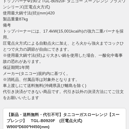
トップバーナΦ190:2 TGL-B0920F タニコー スープレンジ プラスワ
ンシリーズ(圧電点火方式)
使用最大鍋寸法(径)(mm)420
製品重量87kg
備考
トップバーナーには、17.4kW(15,001kcal/h)の強力二重バーナを採
用。
圧電点火方式による自動点火に加え、とろ火から強火までコックひ
とつで火力の調節が自由にできます。
※使用最大鍋寸法(径)より大きい鍋を使用した場合、一酸化中毒事
故の恐れがあります。
保証期間1年間
メーカー(タニコー)規約内に基づく。
※消耗品、付属品等は対象外となります。
車上渡しにて送料無料(沖縄県及び離島を除く)
代引き決済ができない商品です。代引き以外の決済方法にてご注文
をお願いいたします
【新品・送料無料・代引不可】タニコーガスローレンジ【スー
プレンジ】 TGL-B0920F (圧電点火式)
W900*D600*H450(mm)