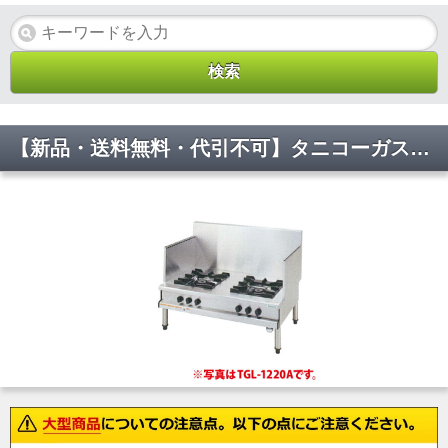
【新品・送料無料・代引不可】タニコーガスローレンジ【スープレンジ】 TGL-B0920F (圧電点火式) W900*D600*H450(mm)