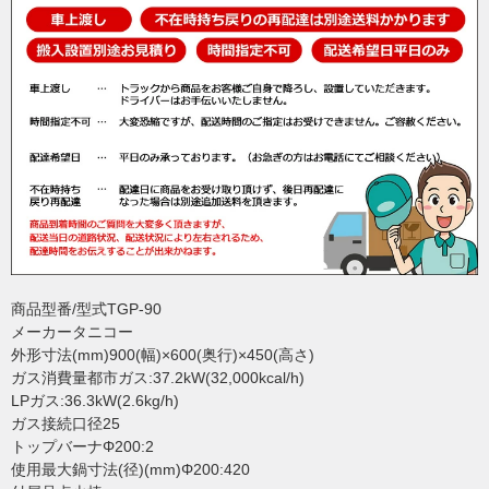
商品型番/型式TGP-90
メーカータニコー
外形寸法(mm)900(幅)×600(奥行)×450(高さ)
ガス消費量都市ガス:37.2kW(32,000kcal/h)
LPガス:36.3kW(2.6kg/h)
ガス接続口径25
トップバーナΦ200:2
使用最大鍋寸法(径)(mm)Φ200:420