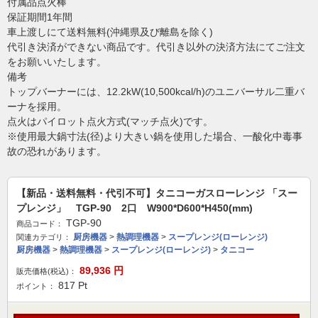
付属品点火棒
保証期間1年間
車上渡しにて送料無料(沖縄県及び離島を除く)
代引き決済ができない商品です。代引き以外の決済方法にてご注文
をお願いいたします。
備考
トップバーナーには、12.2kW(10,500kcal/h)のユニバーサル二重バ
ーナを採用。
点火はパイロット点火方式(マッチ点火)です。
※使用最大鍋寸法(径)より大きい鍋を使用した場合、一酸化中毒事
故の恐れがあります。
【新品・送料無料・代引不可】タニコーガスローレンジ 「スー
プレンジ」 TGP-90 2口 W900*D600*H450(mm)
TGP-90
商品コード：
厨房機器
>
熱調理機器
>
スープレンジ(ローレンジ)
関連カテゴリ：
厨房機器
>
熱調理機器
>
スープレンジ(ローレンジ)
>
タニコー
89,936
円
販売価格(税込)：
817
Pt
ポイント：