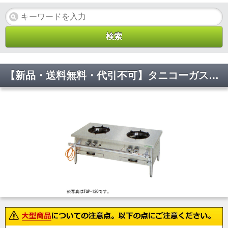
【新品・送料無料・代引不可】タニコーガスローレンジ 「スープレンジ」 TGP-90 2口 W900*D600*H450(mm)