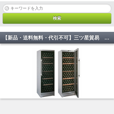
【新品・送料無料・代引不可】三ツ星貿易 ワインキャビネット VF-373C 373L・120本収納 W600*D595*H1860