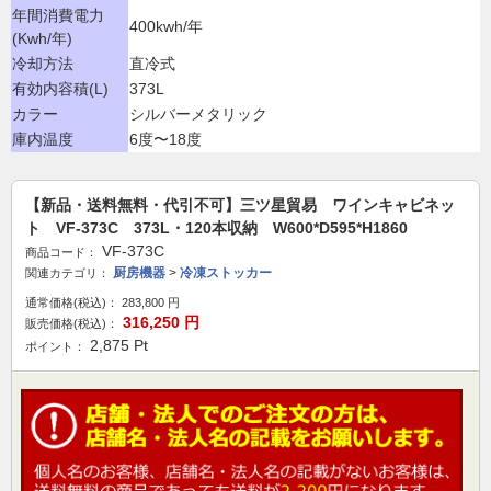
年間消費電力
400kwh/年
(Kwh/年)
冷却方法
直冷式
有効内容積(L)
373L
カラー
シルバーメタリック
庫内温度
6度〜18度
【新品・送料無料・代引不可】三ツ星貿易 ワインキャビネッ
ト VF-373C 373L・120本収納 W600*D595*H1860
VF-373C
商品コード：
厨房機器
>
冷凍ストッカー
関連カテゴリ：
通常価格(税込)：
283,800
円
316,250
円
販売価格(税込)：
2,875
Pt
ポイント：