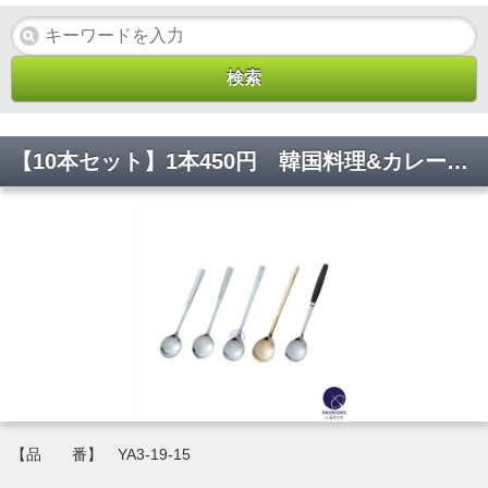
【10本セット】1本450円 韓国料理&カレー食器 韓国スプーン ブラック スプーン 食器 YA3-19-15 220*44*19(mm)【代引き不可】
【品 番】 YA3-19-15