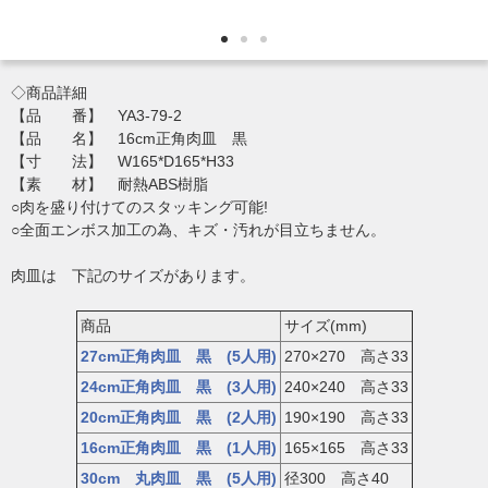
◇商品詳細
【品 番】 YA3-79-2
【品 名】 16cm正角肉皿 黒
【寸 法】 W165*D165*H33
【素 材】 耐熱ABS樹脂
○肉を盛り付けてのスタッキング可能!
○全面エンボス加工の為、キズ・汚れが目立ちません。
肉皿は 下記のサイズがあります。
商品
サイズ(mm)
27cm正角肉皿 黒 (5人用)
270×270 高さ33
24cm正角肉皿 黒 (3人用)
240×240 高さ33
20cm正角肉皿 黒 (2人用)
190×190 高さ33
16cm正角肉皿 黒 (1人用)
165×165 高さ33
30cm 丸肉皿 黒 (5人用)
径300 高さ40