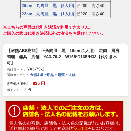
26cm 丸肉皿 黒 (2人用)
径260 高さ40
22cm 丸肉皿 黒 (1人用)
径220 高さ40
※こちらの商品は代引き決済が利用できません。
ご購入の際は代引き決済以外の決済をお選びください。
【耐熱ABS樹脂】 正角肉皿 黒 16cm (1人用) 焼肉 厨房
調理 器具 店舗 YA3-79-2 W165*D165*H33【代引き不
可】
YA3-79-2
商品コード：
食器&卓上用品
>
鍋類
>
火鍋
関連カテゴリ：
825
円
販売価格(税込)：
7
Pt
ポイント：