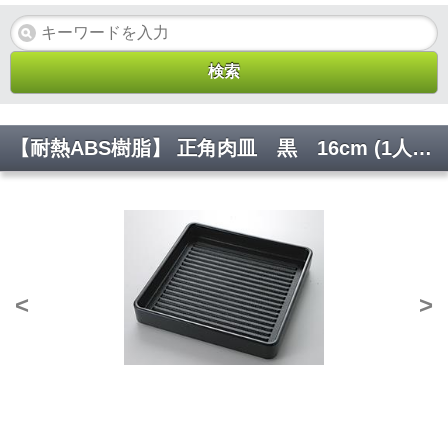
【耐熱ABS樹脂】 正角肉皿 黒 16cm (1人用) 焼肉 厨房 調理 器具 店舗 YA3-79-2 W165*D165*H33【代引き不可】
<
>