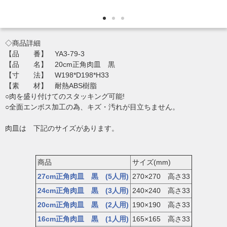
◇商品詳細
【品 番】 YA3-79-3
【品 名】 20cm正角肉皿 黒
【寸 法】 W198*D198*H33
【素 材】 耐熱ABS樹脂
○肉を盛り付けてのスタッキング可能!
○全面エンボス加工の為、キズ・汚れが目立ちません。
肉皿は 下記のサイズがあります。
商品
サイズ(mm)
27cm正角肉皿 黒 (5人用)
270×270 高さ33
24cm正角肉皿 黒 (3人用)
240×240 高さ33
20cm正角肉皿 黒 (2人用)
190×190 高さ33
16cm正角肉皿 黒 (1人用)
165×165 高さ33