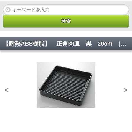
【耐熱ABS樹脂】 正角肉皿 黒 20cm (2人用) 焼肉 厨房 調理 器具 店舗 YA3-79-3 W198*D198*H33【代引き不可】
<
>