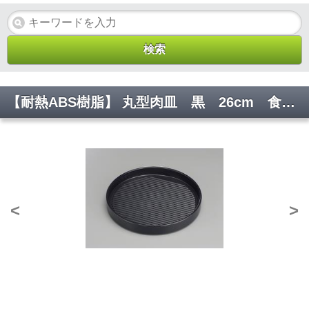
【耐熱ABS樹脂】 丸型肉皿 黒 26cm 食器 厨房 調理 器具 YA3-82-3 φ260*40(mm) 【代引き不可】
<
>