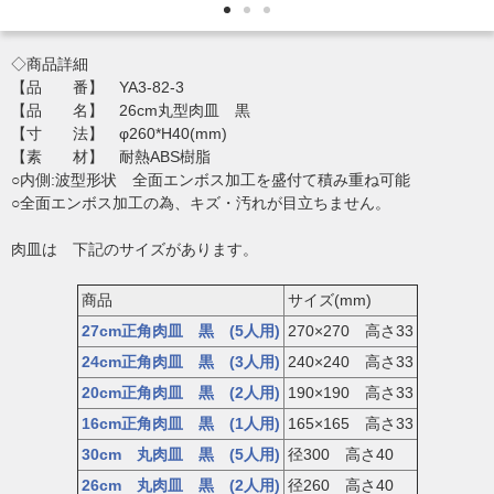
◇商品詳細
【品 番】 YA3-82-3
【品 名】 26cm丸型肉皿 黒
【寸 法】 φ260*H40(mm)
【素 材】 耐熱ABS樹脂
○内側:波型形状 全面エンボス加工を盛付て積み重ね可能
○全面エンボス加工の為、キズ・汚れが目立ちません。
肉皿は 下記のサイズがあります。
商品
サイズ(mm)
27cm正角肉皿 黒 (5人用)
270×270 高さ33
24cm正角肉皿 黒 (3人用)
240×240 高さ33
20cm正角肉皿 黒 (2人用)
190×190 高さ33
16cm正角肉皿 黒 (1人用)
165×165 高さ33
30cm 丸肉皿 黒 (5人用)
径300 高さ40
26cm 丸肉皿 黒 (2人用)
径260 高さ40