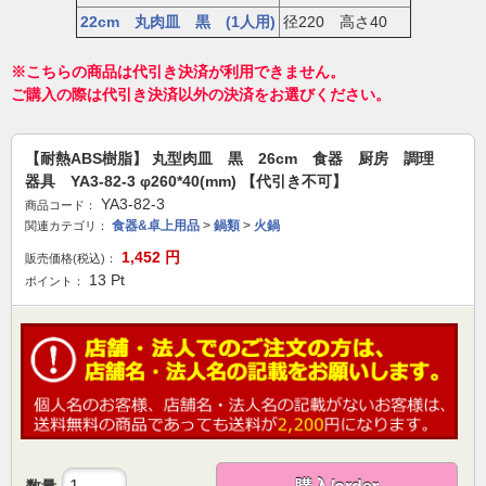
22cm 丸肉皿 黒 (1人用)
径220 高さ40
※こちらの商品は代引き決済が利用できません。
ご購入の際は代引き決済以外の決済をお選びください。
【耐熱ABS樹脂】 丸型肉皿 黒 26cm 食器 厨房 調理
器具 YA3-82-3 φ260*40(mm) 【代引き不可】
YA3-82-3
商品コード：
食器&卓上用品
>
鍋類
>
火鍋
関連カテゴリ：
1,452
円
販売価格(税込)：
13
Pt
ポイント：
数量