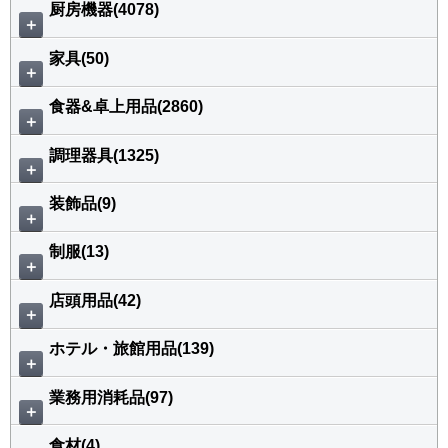
厨房機器(4078)
＋
家具(50)
＋
食器&卓上用品(2860)
＋
調理器具(1325)
＋
装飾品(9)
＋
制服(13)
＋
店頭用品(42)
＋
ホテル・旅館用品(139)
＋
業務用消耗品(97)
＋
食材(4)