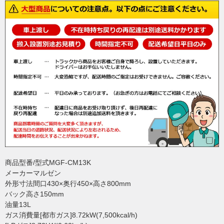
商品型番/型式MGF-CM13K
メーカーマルゼン
外形寸法間口430×奥行450×高さ800mm
バック高さ150mm
油量13L
ガス消費量[都市ガス]8.72kW(7,500kcal/h)