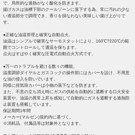
で、局所的な過熱がなく酸化を防ぎます。
揚げカスは油槽下部のクールゾーンに落下する為、常に汚れの少な
い適温部分で調理でき、香りを損なわない美味しい揚げ上がりで
す。
●正確な油温管理と確実な自動点火。
油温はシンプルで確実なサーモスタットにより、160℃?220℃の範
囲でコントロールして適温を保ちます。
点火はすばやく確実な圧電式自動点火方式です。
●万一のトラブルを避ける数々の機能。
温度調節ダイヤルとガスコックの操作部にはカバーを設け、不用意
な油の侵入を防いでいます。
同様に排気筒カバーは小物の落下などを防ぎます。
また、不意の立ち消え時にガスの供給を自動的に遮断する口火安全
装置や、油温の異常上昇を感知して自動的にガスを遮断する過熱防
止装置も搭載しています。
保証期間1年間
メーカー(マルゼン)規約内に基づく。
※消耗品、付属品等は対象外となります。