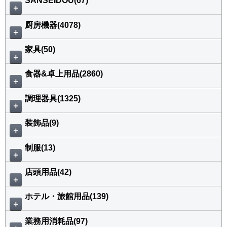
SANSEIDOU(67)
＋
厨房機器(4078)
＋
家具(50)
＋
食器&卓上用品(2860)
＋
調理器具(1325)
＋
装飾品(9)
＋
制服(13)
＋
店頭用品(42)
＋
ホテル・旅館用品(139)
＋
業務用消耗品(97)