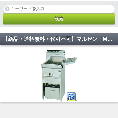
【新品・送料無料・代引不可】マルゼン MGF-CM13K ガスフライヤー 涼厨フライヤー 430*450*800*150 フライヤー