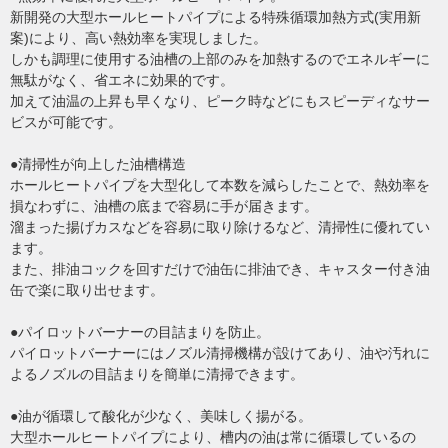
新開発の大型ホールヒートパイプによる特殊循環加熱方式(実用新
案)により、高い熱効率を実現しました。
しかも調理に使用する油槽の上部のみを加熱するのでエネルギーに
無駄がなく、省エネに効果的です。
加えて油温の上昇も早くなり、ピーク時などにもスピーディなサー
ビスが可能です。
●清掃性が向上した油槽構造
ホールヒートパイプを大型化して本数を減らしたことで、熱効率を
損なわずに、油槽の底まで容易に手が届きます。
溜まった揚げカスなどを容易に取り除けるなど、清掃性に優れてい
ます。
また、排油コックを回すだけで油缶に排油でき、キャスター付き油
缶で楽に取り出せます。
●パイロットバーナーの目詰まりを防止。
パイロットバーナーにはノズル清掃機構が設けてあり、油や汚れに
よるノズルの目詰まりを簡単に清掃できます。
●油が循環して酸化が少なく、美味しく揚がる。
大型ホールヒートパイプにより、槽内の油は常に循環しているの