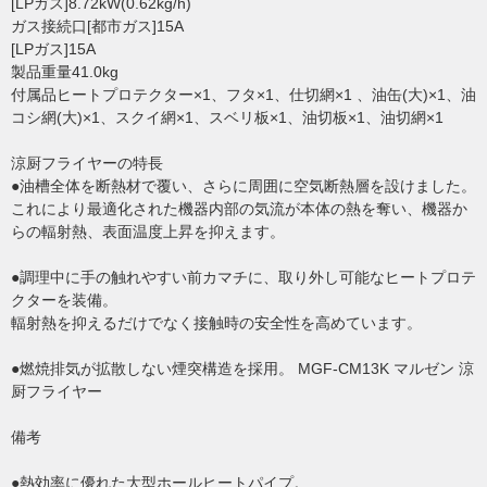
[LPガス]8.72kW(0.62kg/h)
ガス接続口[都市ガス]15A
[LPガス]15A
製品重量41.0kg
付属品ヒートプロテクター×1、フタ×1、仕切網×1 、油缶(大)×1、油
コシ網(大)×1、スクイ網×1、スベリ板×1、油切板×1、油切網×1
涼厨フライヤーの特長
●油槽全体を断熱材で覆い、さらに周囲に空気断熱層を設けました。
これにより最適化された機器内部の気流が本体の熱を奪い、機器か
らの輻射熱、表面温度上昇を抑えます。
●調理中に手の触れやすい前カマチに、取り外し可能なヒートプロテ
クターを装備。
輻射熱を抑えるだけでなく接触時の安全性を高めています。
●燃焼排気が拡散しない煙突構造を採用。 MGF-CM13K マルゼン 涼
厨フライヤー
備考
●熱効率に優れた大型ホールヒートパイプ。