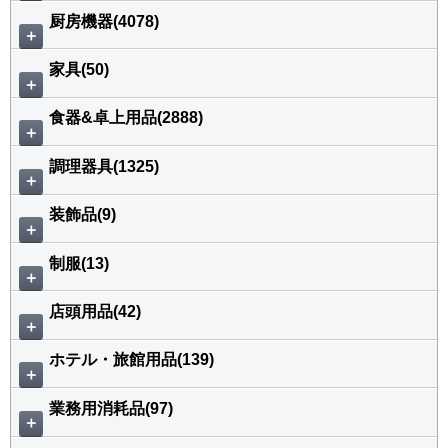
厨房機器(4078)
＋
家具(50)
＋
食器&卓上用品(2888)
＋
調理器具(1325)
＋
装飾品(9)
＋
制服(13)
＋
店頭用品(42)
＋
ホテル・旅館用品(139)
＋
業務用消耗品(97)
＋