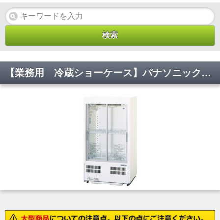
【業務用 冷蔵ショーケース】パナソニック製 幅460 [ 容積:82L・単相100V ] SMR-MZ48S W600×D360×H1080(mm)【送料無料/代引不可】