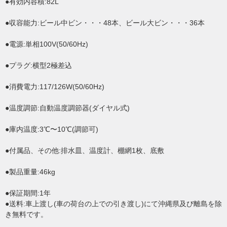
●有効内容積:82L
●収容能力:ビール中ビン・・・48本、ビール大ビン・・・36本
●電源:単相100V(50/60Hz)
●プラグ:横型2極差込
●消費電力:117/126W(50/60Hz)
●温度調節:自動温度調節器(ダイヤル式)
●庫内温度:3℃〜10℃(調節可)
●付属品、その他:排水皿、温度計、棚網1枚、底敷
●製品重量:46kg
●保証期間:1年
●送料:車上渡し(車の荷台の上での引き渡し)にて沖縄県及び離島を除
き無料です。