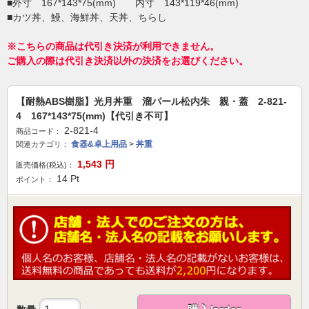
■外寸 167*143*75(mm) 内寸 143*119*46(mm)
■カツ丼、鰻、海鮮丼、天丼、ちらし
※こちらの商品は代引き決済が利用できません。
ご購入の際は代引き決済以外の決済をお選びください。
【耐熱ABS樹脂】光月丼重 溜パール松内朱 親・蓋 2-821-
4 167*143*75(mm)【代引き不可】
2-821-4
商品コード：
食器&卓上用品
>
丼重
関連カテゴリ：
1,543
円
販売価格(税込)：
14
Pt
ポイント：