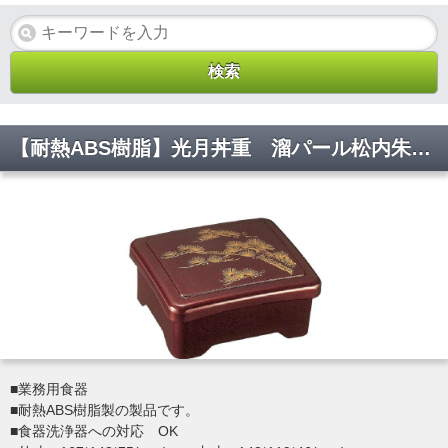
【耐熱ABS樹脂】光月丼重 溜パール松内朱 親・蓋 2-821-4 167*143*75(mm)【代引き不可】
■業務用食器
■耐熱ABS樹脂製の製品です。
■食器洗浄器への対応 OK