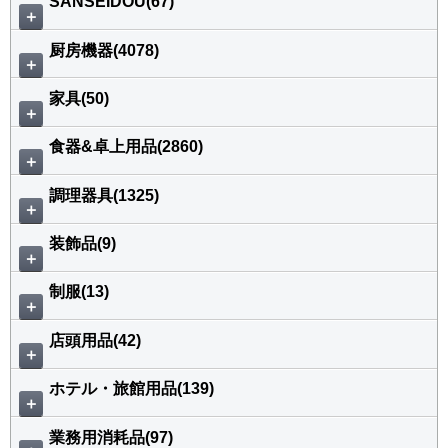
SANSEIDOU(67)
＋
厨房機器(4078)
＋
家具(50)
＋
食器&卓上用品(2860)
＋
調理器具(1325)
＋
装飾品(9)
＋
制服(13)
＋
店頭用品(42)
＋
ホテル・旅館用品(139)
＋
業務用消耗品(97)