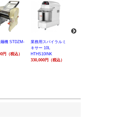
麺機 STDZM-
業務用スパイラルミ
業務用スパイラルミ
業務用電気
キサー 10L
キサー 30L
ションオー
800円（税込）
HTHS10INK
HTHS30IN
STTE21
330,000円（税込）
595,100円（税込）
184,800