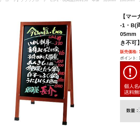
【マー
-1・B(
05mm
き不可
販売価格: 1
ポイント: 1