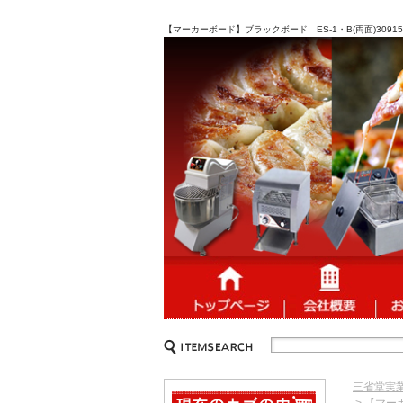
【マーカーボード】ブラックボード ES-1・B(両面)309
三省堂実
> 【マー