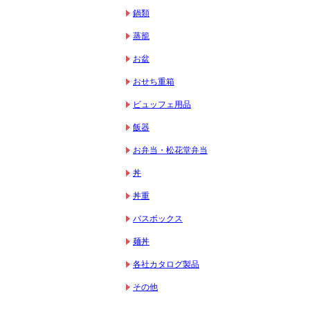
鍋類
蒸籠
お盆
おせち重箱
ビュッフェ用品
飯器
お弁当・松花堂弁当
丼
丼重
バスボックス
麺丼
各社カタログ製品
その他