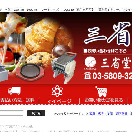
150 本体 520mm 1005mm シートサイズ 450x730【代引き不可】｜ 業務用ミキサー、
HOT検索キーワード：
冷蔵庫
家具
食器
調理器具
業
>
店頭用品
>
その他
カーボード】ブラックボード ES-1・B(両面)309150 本体 520mm 1005mm