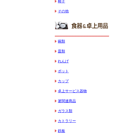
椅子
その他
碗類
皿類
れんげ
ポット
カップ
卓上サービス器物
箸関連商品
ガラス類
カトラリー
鉄板