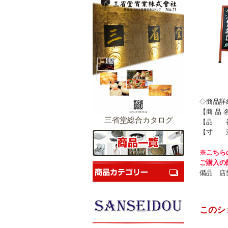
◇商品詳
【商 品 
三省堂総合カタログ
【品 番】
【寸 法】
※こちら
ご購入の
備品 店
このシ