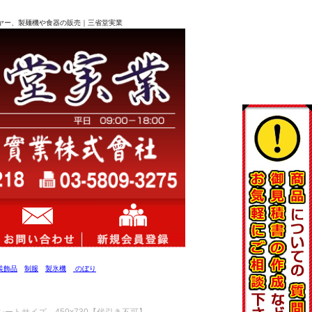
フライヤー、製麺機や食器の販売｜三省堂実業
装飾品
制服
製氷機
のぼり
 シートサイズ 450x730【代引き不可】