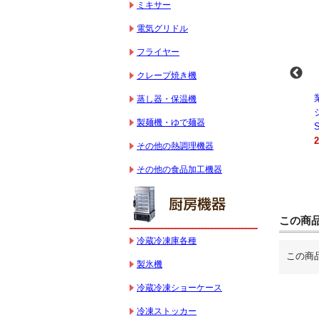
ミキサー
電気グリドル
フライヤー
クレープ焼き機
-
業務用スパイラルミ
業務用スパイラルミ
業務用電気コンベク
蒸し器・保温機
キサー 10L
キサー 30L
ションオーブン
製麺機・ゆで麺器
HTHS10INK
HTHS30IN
STTE21
330,000円（税込）
595,100円（税込）
184,800円（税込）
その他の熱調理機器
その他の食品加工機器
この商
冷蔵冷凍庫各種
この商
製氷機
冷蔵冷凍ショーケース
冷凍ストッカー