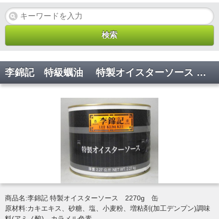
李錦記 特級蠣油 特製オイスターソース 箱単位 2270g×6【代引き不可】
商品名:李錦記 特製オイスターソース 2270g 缶
原材料:カキエキス、砂糖、塩、小麦粉、増粘剤(加工デンプン)調味
料(アミノ酸)、カラメル色素