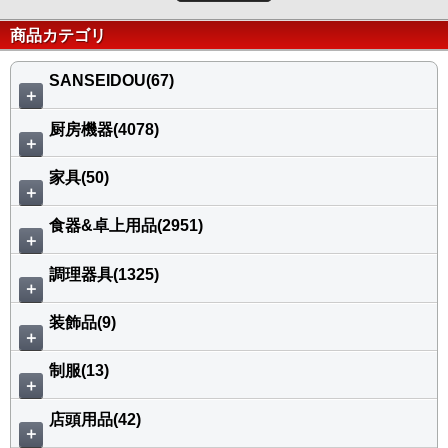
商品カテゴリ
SANSEIDOU(67)
＋
厨房機器(4078)
＋
家具(50)
＋
食器&卓上用品(2951)
＋
調理器具(1325)
＋
装飾品(9)
＋
制服(13)
＋
店頭用品(42)
＋