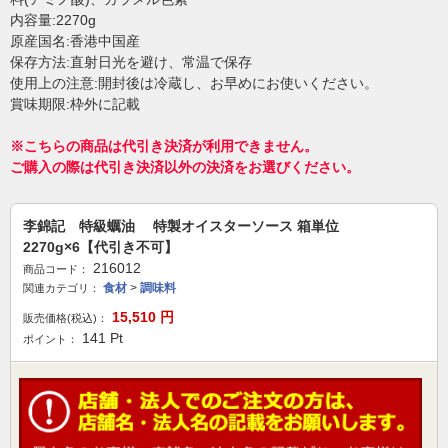
内容量:2270g
原産国名:香港中国産
保存方法:直射日光を避け、常温で保存
使用上の注意:開封後は冷蔵し、お早めにお使いください。
賞味期限:枠外に記載
※こちらの商品は代引き決済が利用できません。
ご購入の際は代引き決済以外の決済をお選びください。
李錦記 特級蠣油 特製オイスターソース 箱単位
2270g×6【代引き不可】
216012
商品コード：
食材
>
調味料
関連カテゴリ：
15,510
円
販売価格(税込)：
141
Pt
ポイント：