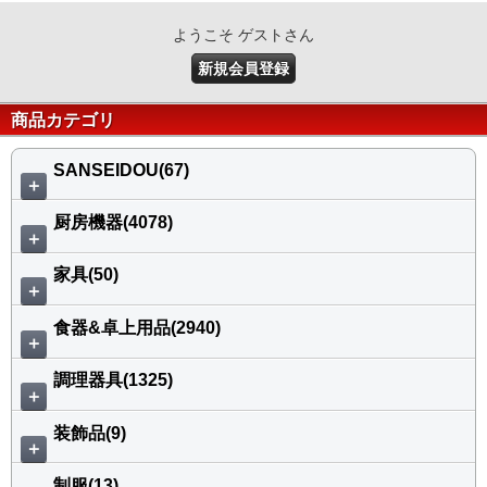
ようこそ ゲストさん
新規会員登録
商品カテゴリ
SANSEIDOU(67)
＋
厨房機器(4078)
＋
家具(50)
＋
食器&卓上用品(2940)
＋
調理器具(1325)
＋
装飾品(9)
＋
制服(13)