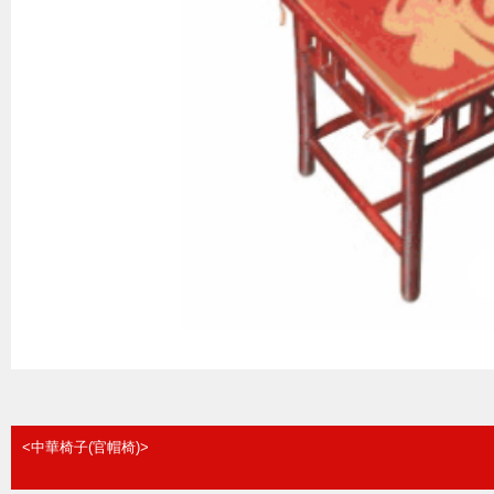
<中華椅子(官帽椅)>