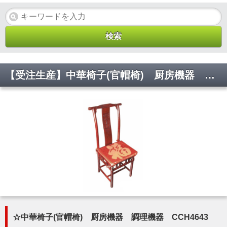
【受注生産】中華椅子(官帽椅) 厨房機器 調理機器 CCH4643 FH460*D430*BH1030(mm)【代引き不可】
☆中華椅子(官帽椅) 厨房機器 調理機器 CCH4643