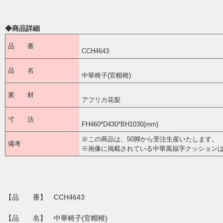
◆商品詳細
品 番
CCH4643
品 名
中華椅子(官帽椅)
素 材
アフリカ花梨
寸 法
FH460*D430*BH1030(mm)
※この商品は、50脚から受注生産いたします。
備考
※画像に掲載されている中華風福字クッション
【品 番】 CCH4643
【品 名】 中華椅子(官帽椅)