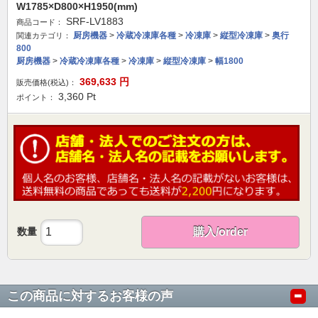
W1785×D800×H1950(mm)
SRF-LV1883
商品コード：
厨房機器
>
冷蔵冷凍庫各種
>
冷凍庫
>
縦型冷凍庫
>
奥行
関連カテゴリ：
800
厨房機器
>
冷蔵冷凍庫各種
>
冷凍庫
>
縦型冷凍庫
>
幅1800
369,633
円
販売価格(税込)：
3,360
Pt
ポイント：
数量
購入/order
この商品に対するお客様の声