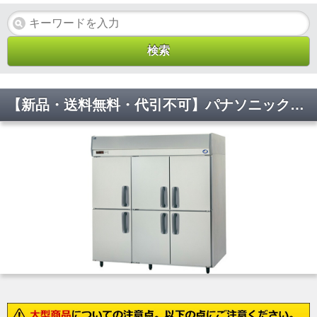
【新品・送料無料・代引不可】パナソニック 業務用 縦型冷凍庫 SRF-LV1883(旧:SRF-K1883B)センターピラー有 W1785×D800×H1950(mm)