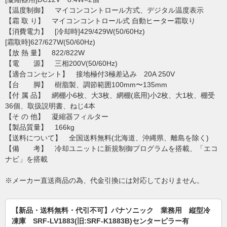
【温度制御】 マイコンコントロール方式、デジタル温度表示
【霜 取 り】 マイコンコントロール式 自動ヒーター霜取り
【消費電力】 [冷却時]429/429W(50/60Hz)
[霜取時]627/627W(50/60Hz)
【放 熱 量】 822/822W
【電 源】 三相200V(50/60Hz)
【適合コンセント】 接地極付3極差込み 20A 250V
【台 脚】 樹脂製、調節範囲100mm〜135mm
【付 属 品】 網棚小6枚、大3枚、網棚(底用)小2枚、大1枚、棚受
36個、取扱説明書、ねじ4本
【そ の 他】 凝縮器フィルター
【製品質量】 166kg
【送料について】 全国送料無料(北海道、沖縄県、離島を除く)
【備 考】 冷却ユニットに新規制御プログラムを搭載、「エコ
ナビ」を搭載
※メーカー直送商品の為、代金引換には対応しておりません。
【新品・送料無料・代引不可】パナソニック 業務用 縦型冷
凍庫 SRF-LV1883(旧:SRF-K1883B)センターピラー有