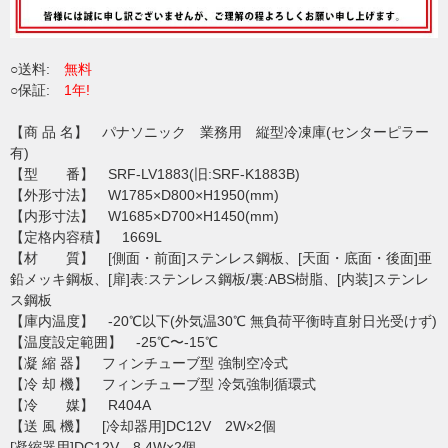
○送料:
無料
○保証:
1年!
【商 品 名】 パナソニック 業務用 縦型冷凍庫(センターピラー
有)
【型 番】 SRF-LV1883(旧:SRF-K1883B)
【外形寸法】 W1785×D800×H1950(mm)
【内形寸法】 W1685×D700×H1450(mm)
【定格内容積】 1669L
【材 質】 [側面・前面]ステンレス鋼板、[天面・底面・後面]亜
鉛メッキ鋼板、[扉]表:ステンレス鋼板/裏:ABS樹脂、[内装]ステンレ
ス鋼板
【庫内温度】 -20℃以下(外気温30℃ 無負荷平衡時直射日光受けず)
【温度設定範囲】 -25℃〜-15℃
【凝 縮 器】 フィンチューブ型 強制空冷式
【冷 却 機】 フィンチューブ型 冷気強制循環式
【冷 媒】 R404A
【送 風 機】 [冷却器用]DC12V 2W×2個
[凝縮器用]DC12V 8.4W×2個