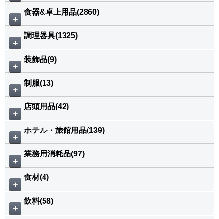
食器&卓上用品(2860)
＋
調理器具(1325)
＋
装飾品(9)
＋
制服(13)
＋
店頭用品(42)
＋
ホテル・旅館用品(139)
＋
業務用消耗品(97)
＋
食材(4)
＋
飲料(58)
＋