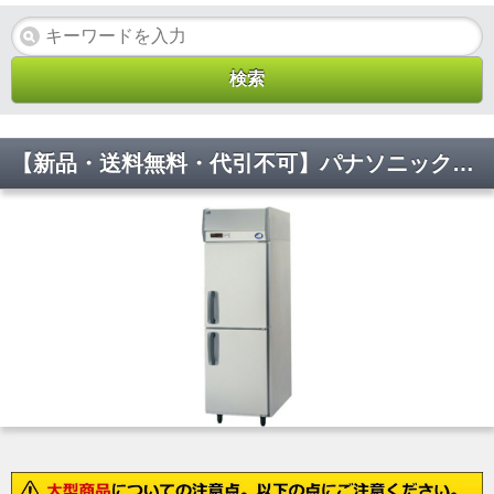
【新品・送料無料・代引不可】パナソニック 業務用 縦型冷凍庫 SRF-LV683(旧:SRF-K683B) W615×D800×H1950(mm)