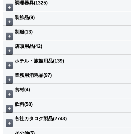
調理器具(1325)
＋
装飾品(9)
＋
制服(13)
＋
店頭用品(42)
＋
ホテル・旅館用品(139)
＋
業務用消耗品(97)
＋
食材(4)
＋
飲料(58)
＋
各社カタログ製品(2743)
＋
その他(5)