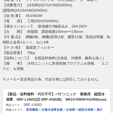
【消費電力】 [冷却時]167/167W(50/60Hz)
[霜取時]341/341W(50/60Hz)
【放 熱 量】 453/453W
【電 源】 三相200V(50/60Hz)
【適合コンセント】 接地極付3極差込み 20A 250V
【台 脚】 樹脂製、調節範囲100mm〜135mm
【付 属 品】 網棚3枚、網棚(底用)1枚、棚受12個、取扱説明書、転
倒防止金具1セット、ねじ4本
【そ の 他】 凝縮器フィルター
【製品質量】 78kg
【送料について】 全国送料無料(北海道、沖縄県、離島を除く)
【備 考】 冷却ユニットに新規制御プログラムを搭載、「エコ
ナビ」を搭載
※メーカー直送商品の為、代金引換には対応しておりません。
【新品・送料無料・代引不可】パナソニック 業務用 縦型冷
凍庫 SRF-LV683(旧:SRF-K683B) W615×D800×H1950(mm)
SRF-LV683
商品コード：
厨房機器
>
冷蔵冷凍庫各種
>
冷凍庫
>
縦型冷凍庫
>
奥行
関連カテゴリ：