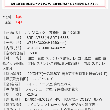
○送料:
無料
○保証:
1年!
【商 品 名】 パナソニック 業務用 縦型冷凍庫
【型 番】 SRF-LV683(旧:SRF-K683B)
【外形寸法】 W615×D800×H1950(mm)
【内形寸法】 W515×D700×H1450(mm)
【定格内容積】 509L
【材 質】 [側面・前面]ステンレス鋼板、[天面・底面・後面]亜
鉛メッキ鋼板、[扉]表:ステンレス鋼板/裏:ABS樹脂、[内装]ステンレ
ス鋼板
【庫内温度】 -20℃以下(外気温30℃ 無負荷平衡時直射日光受けず)
【温度設定範囲】 -25℃〜-15℃
【凝 縮 器】 フィンチューブ型 強制空冷式
【冷 却 機】 フィンチューブ型 冷気強制循環式
【冷 媒】 R134a
【送 風 機】 [冷却器用]DC12V 4W、[凝縮器用]DC12V 8.4W
【温度制御】 マイコンコントロール方式、デジタル温度表示
【霜 取 り】 マイコンコントロール式 自動ヒーター霜取り