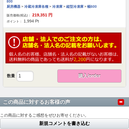
800
厨房機器
>
冷蔵冷凍庫各種
>
冷凍庫
>
縦型冷凍庫
>
幅600
219,351
円
販売価格(税込)：
1,994
Pt
ポイント：
数量
購入/order
この商品に対するお客様の声
この商品に対するご感想をぜひお寄せください。
新規コメントを書き込む