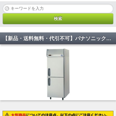
【新品・送料無料・代引不可】パナソニック 業務用 縦型冷蔵庫 SRR-LV781(旧:SRR-K781B) W745×D800×H1950(mm)