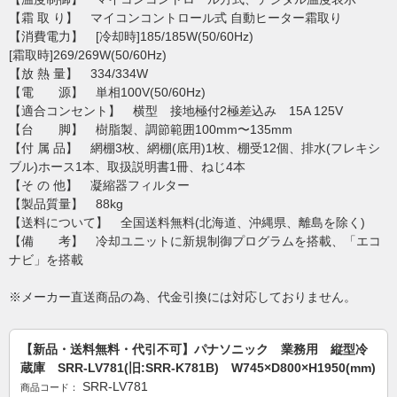
【霜 取 り】 マイコンコントロール式 自動ヒーター霜取り
【消費電力】 [冷却時]185/185W(50/60Hz)
[霜取時]269/269W(50/60Hz)
【放 熱 量】 334/334W
【電 源】 単相100V(50/60Hz)
【適合コンセント】 横型 接地極付2極差込み 15A 125V
【台 脚】 樹脂製、調節範囲100mm〜135mm
【付 属 品】 網棚3枚、網棚(底用)1枚、棚受12個、排水(フレキシ
ブル)ホース1本、取扱説明書1冊、ねじ4本
【そ の 他】 凝縮器フィルター
【製品質量】 88kg
【送料について】 全国送料無料(北海道、沖縄県、離島を除く)
【備 考】 冷却ユニットに新規制御プログラムを搭載、「エコ
ナビ」を搭載
※メーカー直送商品の為、代金引換には対応しておりません。
【新品・送料無料・代引不可】パナソニック 業務用 縦型冷
蔵庫 SRR-LV781(旧:SRR-K781B) W745×D800×H1950(mm)
SRR-LV781
商品コード：