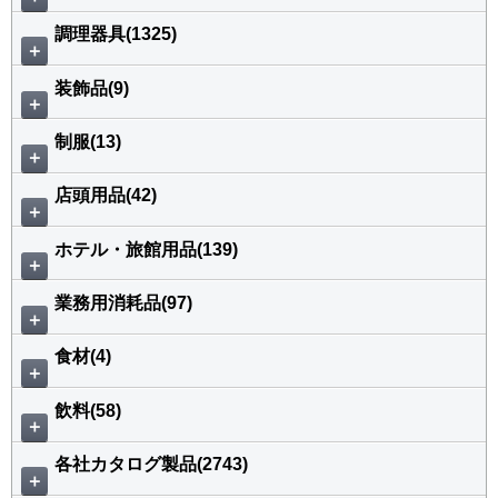
調理器具(1325)
＋
装飾品(9)
＋
制服(13)
＋
店頭用品(42)
＋
ホテル・旅館用品(139)
＋
業務用消耗品(97)
＋
食材(4)
＋
飲料(58)
＋
各社カタログ製品(2743)
＋