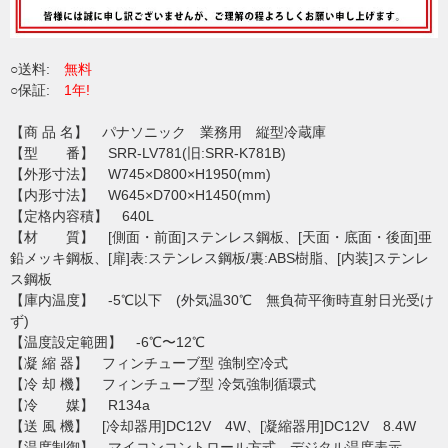
○送料:
無料
○保証:
1年!
【商 品 名】 パナソニック 業務用 縦型冷蔵庫
【型 番】 SRR-LV781(旧:SRR-K781B)
【外形寸法】 W745×D800×H1950(mm)
【内形寸法】 W645×D700×H1450(mm)
【定格内容積】 640L
【材 質】 [側面・前面]ステンレス鋼板、[天面・底面・後面]亜
鉛メッキ鋼板、[扉]表:ステンレス鋼板/裏:ABS樹脂、[内装]ステンレ
ス鋼板
【庫内温度】 -5℃以下 (外気温30℃ 無負荷平衡時直射日光受け
ず)
【温度設定範囲】 -6℃〜12℃
【凝 縮 器】 フィンチューブ型 強制空冷式
【冷 却 機】 フィンチューブ型 冷気強制循環式
【冷 媒】 R134a
【送 風 機】 [冷却器用]DC12V 4W、[凝縮器用]DC12V 8.4W
【温度制御】 マイコンコントロール方式、デジタル温度表示