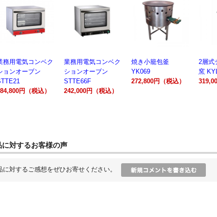
業務用電気コンベク
焼き小籠包釜
2層式チャーシュー
電動製
ションオーブン
YK069
窯 KYL00602A
300A
STTE66F
272,800円（税込）
319,000円（税込）
162,
242,000円（税込）
品に対するお客様の声
品に対するご感想をぜひお寄せください。