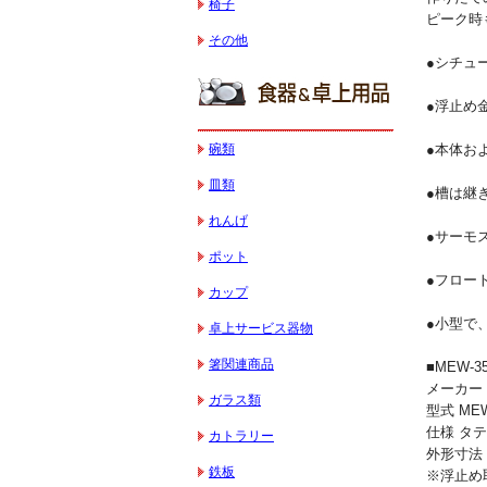
椅子
ピーク時
その他
●シチュ
●浮止め
碗類
●本体お
皿類
●槽は継
れんげ
●サーモ
ポット
●フロー
カップ
●小型で
卓上サービス器物
箸関連商品
■MEW-
メーカー
ガラス類
型式 MEW
仕様 タ
カトラリー
外形寸法 
鉄板
※浮止め