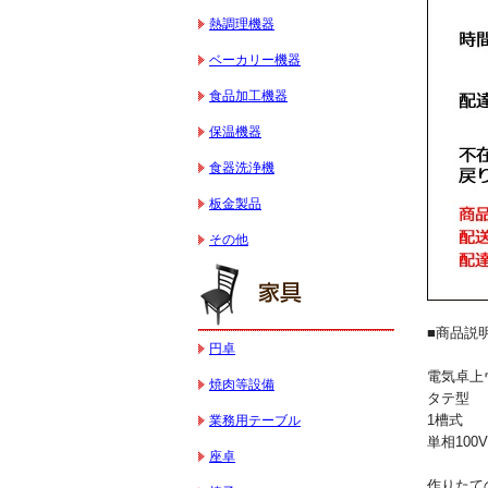
熱調理機器
ベーカリー機器
食品加工機器
保温機器
食器洗浄機
板金製品
その他
■商品説
円卓
電気卓上
焼肉等設備
タテ型
1槽式
業務用テーブル
単相100V
座卓
作りたて