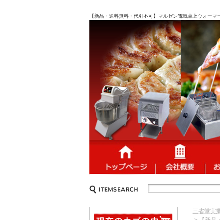
【新品・送料無料・代引不可】マルゼン電気卓上ウォーマー 厨
三省堂実
> 【新品