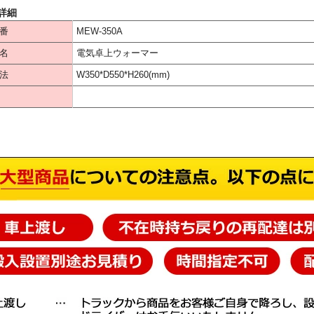
詳細
番
MEW-350A
名
電気卓上ウォーマー
法
W350*D550*H260(mm)