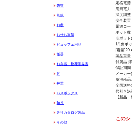
定格電源 単
鍋類
消費電力 
温度調整 
蒸籠
安全装置
お盆
電源コー
ポット数 
おせち重箱
※ポット
1/1角ポッ
ビュッフェ用品
[容量]20.
飯器
製品重量 1
付属品 
お弁当・松花堂弁当
保証期間 
メーカー
丼
※消耗品
丼重
全国送料
代引き決
バスボックス
【新品・送
麺丼
各社カタログ製品
このシ
その他