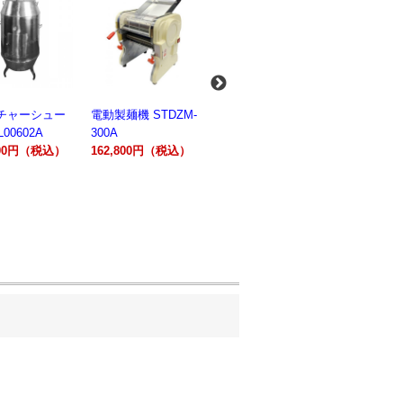
麺機 STDZM-
業務用スパイラルミ
業務用スパイラルミ
業務用電気
キサー 10L
キサー 30L
ションオー
800円（税込）
HTHS10INK
HTHS30IN
STTE21
330,000円（税込）
595,100円（税込）
184,800