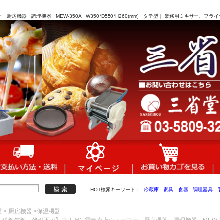
房機器 調理機器 MEW-350A W350*D550*H260(mm) タテ型｜ 業務用ミキサー、フ
HOT検索キーワード：
冷蔵庫
家具
食器
調理器具
業
>
厨房機器
>
保温機器
・送料無料・代引不可】マルゼン電気卓上ウォーマー 厨房機器 調理機器 MEW-350A 