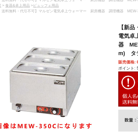
業
>
食器&卓上用品
>
ビュッフェ用品
・送料無料・代引不可】マルゼン電気卓上ウォーマー 厨房機器 調理機器 MEW-350A 
【新品
電気卓
器 MEW
m) タ
販売価格: 6
ポイント: 5