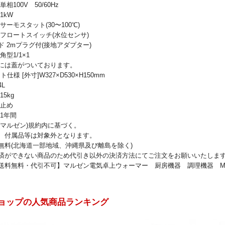
相100V 50/60Hz
1kW
サーモスタット(30〜100℃)
 フロートスイッチ(水位センサ)
ド 2mプラグ付(接地アダプター)
角型1/1×1
には蓋がついております。
ト仕様 [外寸]W327×D530×H150mm
4L
5kg
浮止め
1年間
(マルゼン)規約内に基づく。
、付属品等は対象外となります。
無料(北海道一部地域、沖縄県及び離島を除く)
済ができない商品のため代引き以外の決済方法にてご注文をお願いいたしま
料無料・代引不可】マルゼン電気卓上ウォーマー 厨房機器 調理機器 MEW-350
ョップの人気商品ランキング