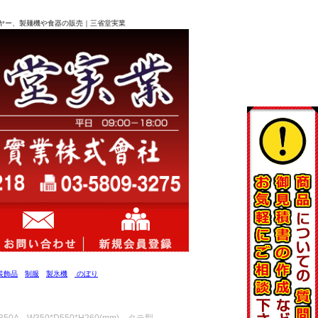
ライヤー、製麺機や食器の販売｜三省堂実業
装飾品
制服
製氷機
のぼり
W350*D550*H260(mm) タテ型