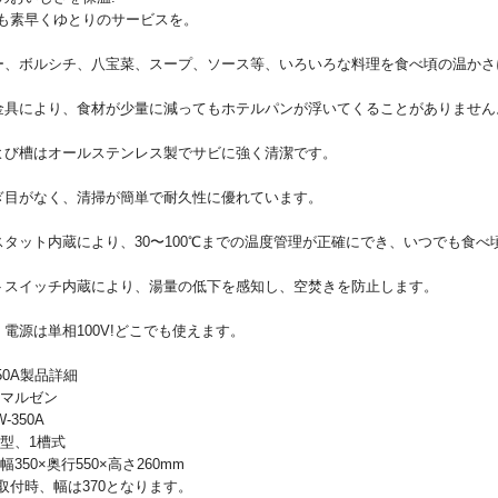
も素早くゆとりのサービスを。
ー、ボルシチ、八宝菜、スープ、ソース等、いろいろな料理を食べ頃の温かさ
金具により、食材が少量に減ってもホテルパンが浮いてくることがありません
よび槽はオールステンレス製でサビに強く清潔です。
ぎ目がなく、清掃が簡単で耐久性に優れています。
スタット内蔵により、30〜100℃までの温度管理が正確にでき、いつでも食べ
トスイッチ内蔵により、湯量の低下を感知し、空焚きを防止します。
、電源は単相100V!どこでも使えます。
350A製品詳細
 マルゼン
-350A
テ型、1槽式
幅350×奥行550×高さ260mm
取付時、幅は370となります。