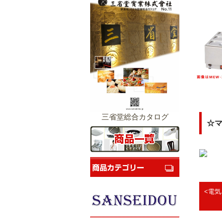
三省堂総合カタログ
☆
<電