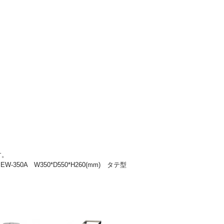
す。
A W350*D550*H260(mm) タテ型