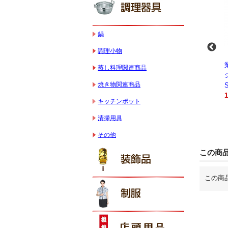
鍋
調理小物
-
業務用スパイラルミ
業務用スパイラルミ
業務用電気コンベク
蒸し料理関連商品
キサー 10L
キサー 30L
ションオーブン
焼き物関連商品
HTHS10INK
HTHS30IN
STTE21
330,000円（税込）
595,100円（税込）
184,800円（税込）
キッチンポット
清掃用具
その他
この商
この商