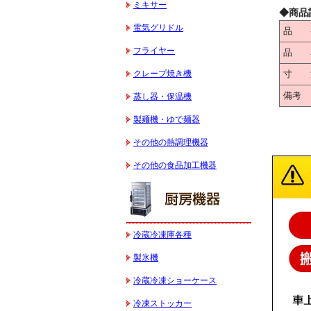
ミキサー
◆商品
電気グリドル
品 
フライヤー
品 
クレープ焼き機
寸 
備考
蒸し器・保温機
製麺機・ゆで麺器
その他の熱調理機器
その他の食品加工機器
冷蔵冷凍庫各種
製氷機
冷蔵冷凍ショーケース
冷凍ストッカー