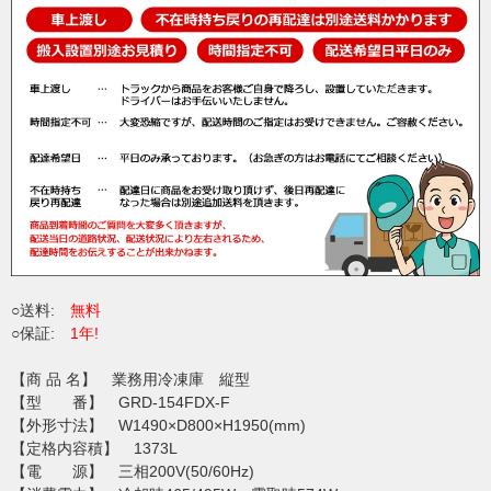
○送料:
無料
○保証:
1年!
【商 品 名】 業務用冷凍庫 縦型
【型 番】 GRD-154FDX-F
【外形寸法】 W1490×D800×H1950(mm)
【定格内容積】 1373L
【電 源】 三相200V(50/60Hz)