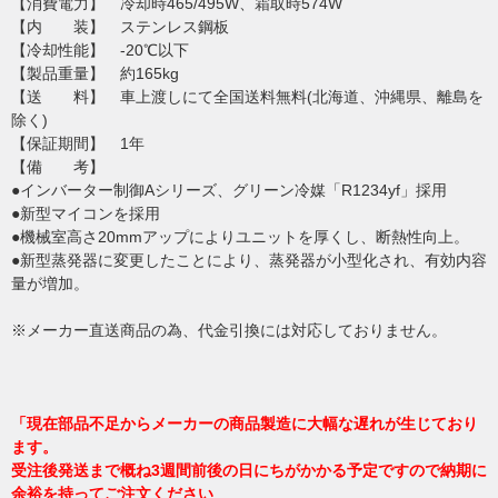
【消費電力】 冷却時465/495W、霜取時574W
【内 装】 ステンレス鋼板
【冷却性能】 -20℃以下
【製品重量】 約165kg
【送 料】 車上渡しにて全国送料無料(北海道、沖縄県、離島を
除く)
【保証期間】 1年
【備 考】
●インバーター制御Aシリーズ、グリーン冷媒「R1234yf」採用
●新型マイコンを採用
●機械室高さ20mmアップによりユニットを厚くし、断熱性向上。
●新型蒸発器に変更したことにより、蒸発器が小型化され、有効内容
量が増加。
※メーカー直送商品の為、代金引換には対応しておりません。
「現在部品不足からメーカーの商品製造に大幅な遅れが生じており
ます。
受注後発送まで概ね3週間前後の日にちがかかる予定ですので納期に
余裕を持ってご注文ください