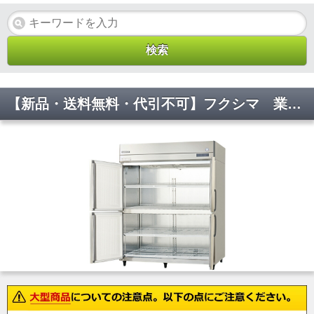
【新品・送料無料・代引不可】フクシマ 業務用冷凍庫 縦型 GRD-154FDX-F W1490×D800×H1950(mm)