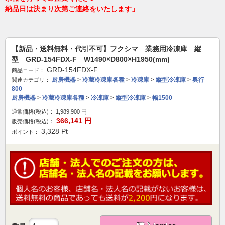
納品日は決まり次第ご連絡をいたします」
【新品・送料無料・代引不可】フクシマ 業務用冷凍庫 縦
型 GRD-154FDX-F W1490×D800×H1950(mm)
GRD-154FDX-F
商品コード：
厨房機器
>
冷蔵冷凍庫各種
>
冷凍庫
>
縦型冷凍庫
>
奥行
関連カテゴリ：
800
厨房機器
>
冷蔵冷凍庫各種
>
冷凍庫
>
縦型冷凍庫
>
幅1500
通常価格(税込)：
1,989,900
円
366,141
円
販売価格(税込)：
3,328
Pt
ポイント：