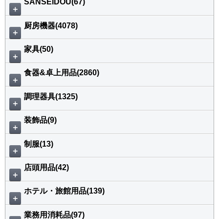
SANSEIDOU(67)
＋
厨房機器(4078)
＋
家具(50)
＋
食器&卓上用品(2860)
＋
調理器具(1325)
＋
装飾品(9)
＋
制服(13)
＋
店頭用品(42)
＋
ホテル・旅館用品(139)
＋
業務用消耗品(97)