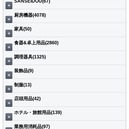
SANSEIDOU(67)
＋
厨房機器(4078)
＋
家具(50)
＋
食器&卓上用品(2860)
＋
調理器具(1325)
＋
装飾品(9)
＋
制服(13)
＋
店頭用品(42)
＋
ホテル・旅館用品(139)
＋
業務用消耗品(97)