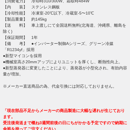
【消費電力】 冷却時310/300W、霜取時484W
【内 装】 ステンレス鋼板
【冷却性能】 冷凍室-20℃以下、冷蔵室-5〜10℃
【製品重量】 約145kg
【送 料】 車上渡しにて全国送料無料(北海道、沖縄県、離島を
除く)
【保証期間】 1年
【備 考】 ●インバーター制御Aシリーズ、グリーン冷媒
「R1234yf」採用
●新型マイコンを採用
●機械室高さ20mmアップによりユニットを厚くし、断熱性向上。
●新型蒸発器に変更したことにより、蒸発器が小型化され、有効内容
量が増加。
※メーカー直送商品の為、代金引換には対応しておりません。
「現在部品不足からメーカーの商品製造に大幅な遅れが生じており
ます。
受注後発送まで概ね3週間前後の日にちがかかる予定ですので納期に
余裕を持ってご注文ください