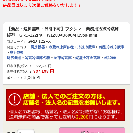
納品日は決まり次第ご連絡をいたします」
【新品・送料無料・代引不可】フクシマ 業務用冷凍冷蔵庫
縦型 GRD-122PX W1200×D800×H1950(mm)
GRD-122PX
商品コード：
厨房機器
>
冷蔵冷凍庫各種
>
冷凍冷蔵庫
>
縦型冷凍冷蔵庫
関連カテゴリ：
>
奥行800
厨房機器
>
冷蔵冷凍庫各種
>
冷凍冷蔵庫
>
縦型冷凍冷蔵庫
>
幅1200
通常価格(税込)：
1,832,600
円
337,198
円
販売価格(税込)：
3,065
Pt
ポイント：