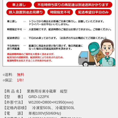
○送料:
無料
○保証:
1年!
【商 品 名】 業務用冷凍冷蔵庫 縦型
【型 番】 GRD-122PX
【外形寸法】 W1200×D800×H1950(mm)
【定格内容積】 冷凍室503L、冷蔵室503L
【電 源】 単相100V(50/60Hz)