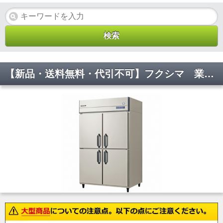
【新品・送料無料・代引不可】フクシマ 業務用冷凍冷蔵庫 縦型 GRD-122PX W1200×D800×H1950(mm)