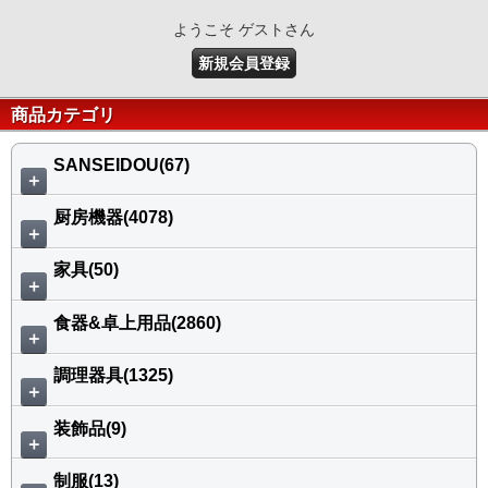
ようこそ ゲストさん
新規会員登録
商品カテゴリ
SANSEIDOU(67)
＋
厨房機器(4078)
＋
家具(50)
＋
食器&卓上用品(2860)
＋
調理器具(1325)
＋
装飾品(9)
＋
制服(13)