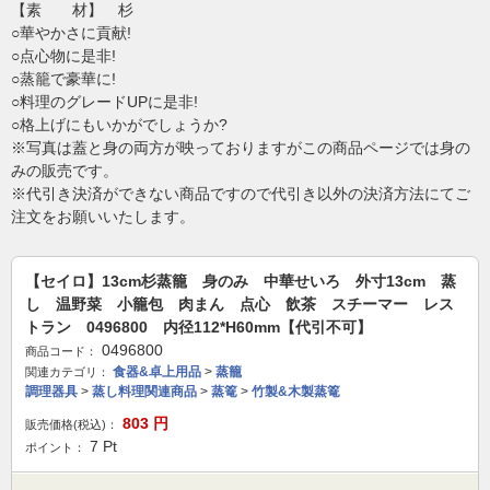
【素 材】 杉
○華やかさに貢献!
○点心物に是非!
○蒸籠で豪華に!
○料理のグレードUPに是非!
○格上げにもいかがでしょうか?
※写真は蓋と身の両方が映っておりますがこの商品ページでは身の
みの販売です。
※代引き決済ができない商品ですので代引き以外の決済方法にてご
注文をお願いいたします。
【セイロ】13cm杉蒸籠 身のみ 中華せいろ 外寸13cm 蒸
し 温野菜 小籠包 肉まん 点心 飲茶 スチーマー レス
トラン 0496800 内径112*H60mm【代引不可】
0496800
商品コード：
食器&卓上用品
>
蒸籠
関連カテゴリ：
調理器具
>
蒸し料理関連商品
>
蒸篭
>
竹製&木製蒸篭
803
円
販売価格(税込)：
7
Pt
ポイント：