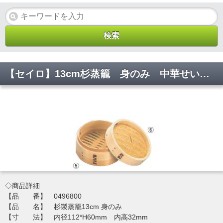
【セイロ】13cm杉蒸籠 身のみ 中華せいろ 外寸13cm 蒸し 温野菜 小籠包 肉まん 点心 飲茶 スチーマー レストラン 0496800 内径112*H60mm【代引不可】
◇商品詳細
【品 番】 0496800
【品 名】 杉製蒸籠13cm 身のみ
【寸 法】 内径112*H60mm 内高32mm